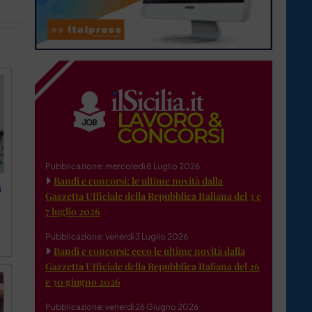
Pubblicazione: mercoledì 8 Luglio 2026
Bandi e concorsi: le ultime novità dalla
a
Gazzetta Ufficiale della Repubblica Italiana del 3 e
7 luglio 2026
Pubblicazione: venerdì 3 Luglio 2026
Bandi e concorsi: ecco le ultime novità dalla
Gazzetta Ufficiale della Repubblica Italiana del 26
e 30 giugno 2026
Pubblicazione: venerdì 26 Giugno 2026