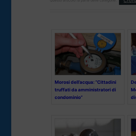
Cron
Questo articolo fa parte delle categorie:
Morosi dell’acqua: “Cittadini
De
truffati da amministratori di
Me
condominio”
di