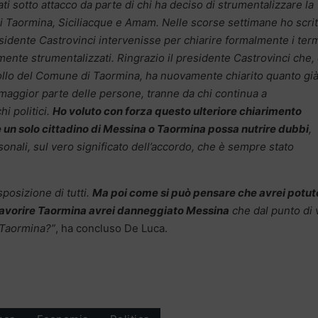
ati sotto attacco da parte di chi ha deciso di strumentalizzare la
i Taormina, Siciliacque e Amam. Nelle scorse settimane ho scrit
sidente Castrovinci intervenisse per chiarire formalmente i term
ente strumentalizzati. Ringrazio il presidente Castrovinci che,
tocollo del Comune di Taormina, ha nuovamente chiarito quanto già
maggior parte delle persone, tranne da chi continua a
i politici.
Ho voluto con forza questo ulteriore chiarimento
 un solo cittadino di Messina o Taormina possa nutrire dubbi
,
onali, sul vero significato dell’accordo, che è sempre stato
posizione di tutti.
Ma poi come si può pensare che avrei potut
 favorire Taormina avrei danneggiato Messina
che dal punto di 
i Taormina?”
, ha concluso De Luca.