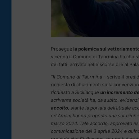
Prosegue
la polemica sul vettoriamento
vicenda il Comune di Taormina ha chiest
dei fatti, arrivata nelle scorse ore al Pal
“Il Comune di Taormina –
scrive il presi
richiesta di chiarimenti sulla convenzio
richiesto a Siciliacque
un incremento del
scrivente società ha, da subito, evidenz
accolto
, stante la portata dell’attuale 
ed Amam hanno proposto una soluzione te
marzo 2024. Tale accordo, approvato esp
comunicazione del 3 aprile 2024 e quindi
prevede che Siciliacque, per motivi prett