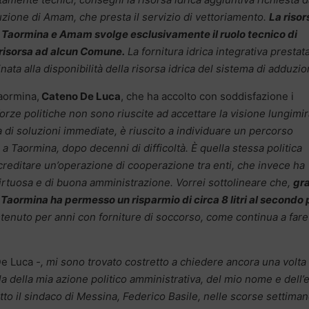
duzione di Amam, che presta il servizio di vettoriamento.
La risor
 Taormina e Amam svolge esclusivamente il ruolo tecnico di
i risorsa ad alcun Comune.
La fornitura idrica integrativa prestat
 alla disponibilità della risorsa idrica del sistema di adduzio
aormina,
Cateno De Luca
, che ha accolto con soddisfazione i
orze politiche non sono riuscite ad accettare la visione lungimi
 di soluzioni immediate, è riuscito a individuare un percorso
 a Taormina, dopo decenni di difficoltà. È quella stessa politica
creditare un’operazione di cooperazione tra enti, che invece ha
rtuosa e di buona amministrazione. Vorrei sottolineare che,
gr
 Taormina ha permesso un risparmio di circa 8 litri al secondo 
enuto per anni con forniture di soccorso, come continua a fare
De Luca
-, mi sono trovato costretto a chiedere ancora una volta
ela della mia azione politico amministrativa, del mio nome e dell’
to il sindaco di Messina, Federico Basile, nelle scorse settiman