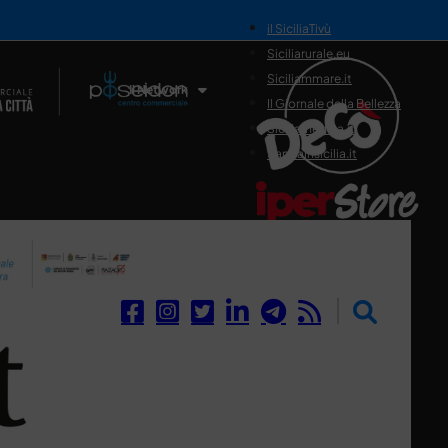
il SiciliaTivù
Siciliarurale.eu
Siciliammare.it
Il Network
Il Giornale della Bellezza
Siciliamedica.it
Sanitainsicilia.it