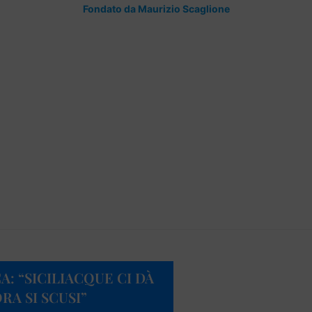
Fondato da Maurizio Scaglione
A: “SICILIACQUE CI DÀ
RA SI SCUSI”