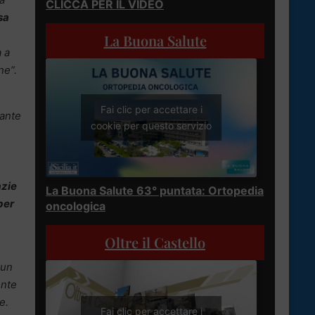
CLICCA PER IL VIDEO
sa
La Buona Salute
a a
ne”.
Fai clic per accettare i
rante
cookie per questo servizio
azie
La Buona Salute 63° puntata: Ortopedia
per
oncologica
Oltre il Castello
 un
ente
e.
Fai clic per accettare i