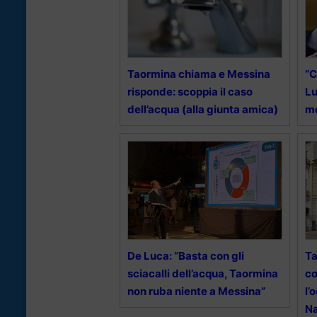
Taormina chiama e Messina
“C
risponde: scoppia il caso
Lu
dell’acqua (alla giunta amica)
mo
De Luca: “Basta con gli
Ta
sciacalli dell’acqua, Taormina
co
non ruba niente a Messina”
l’
Na