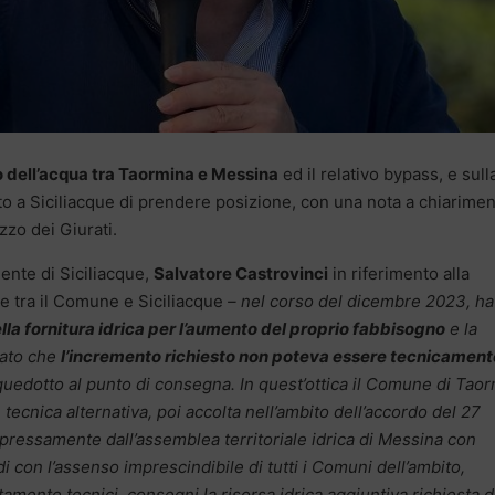
 dell’acqua tra Taormina e Messina
ed il relativo bypass, e sull
o a Siciliacque di prendere posizione, con una nota a chiarime
azzo dei Giurati.
dente di Siciliacque,
Salvatore Castrovinci
in riferimento alla
ne tra il Comune e Siciliacque
– nel corso del dicembre 2023, ha
la fornitura idrica per l’aumento del proprio fabbisogno
e la
iato che
l’incremento richiesto non poteva essere tecnicament
acquedotto al punto di consegna. In quest’ottica il Comune di Tao
cnica alternativa, poi accolta nell’ambito dell’accordo del 27
ressamente dall’assemblea territoriale idrica di Messina con
 con l’assenso imprescindibile di tutti i Comuni dell’ambito,
amente tecnici, consegni la risorsa idrica aggiuntiva richiesta 