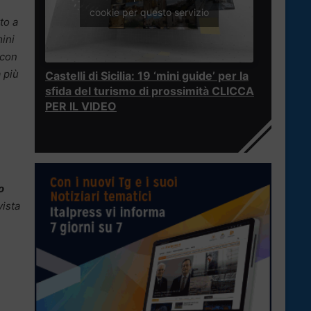
cookie per questo servizio
to a
ini
 con
 più
Castelli di Sicilia: 19 ‘mini guide’ per la
sfida del turismo di prossimità CLICCA
PER IL VIDEO
o
vista