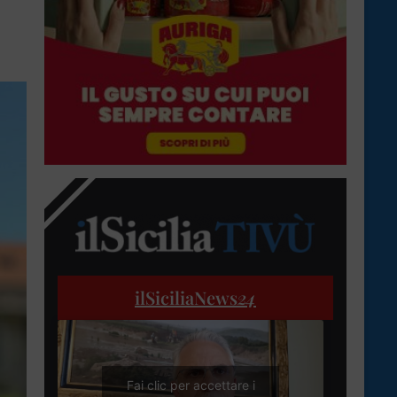
ilSiciliaNews
24
Fai clic per accettare i