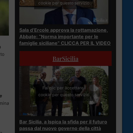
cookie per questo servizio
Sala d’Ercole approva la rottamazione,
Abbate: “Norma importante per le
famiglie siciliane” CLICCA PER IL VIDEO
a
nto
BarSicilia
Fai clic per accettare i
cookie per questo servizio
e
rmina
Bar Sicilia, a Ispica la sfida per il futuro
passa dal nuovo governo della città
da