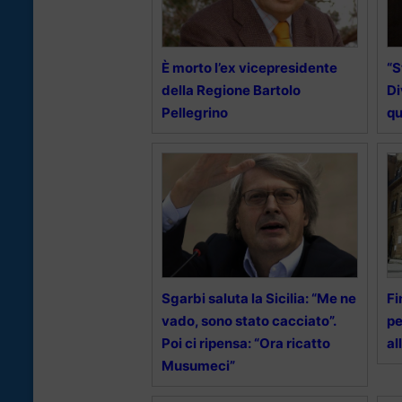
È morto l’ex vicepresidente
“S
della Regione Bartolo
Di
Pellegrino
q
Sgarbi saluta la Sicilia: “Me ne
Fi
vado, sono stato cacciato”.
pe
Poi ci ripensa: “Ora ricatto
al
Musumeci”