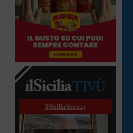
ilSiciliaNews
24