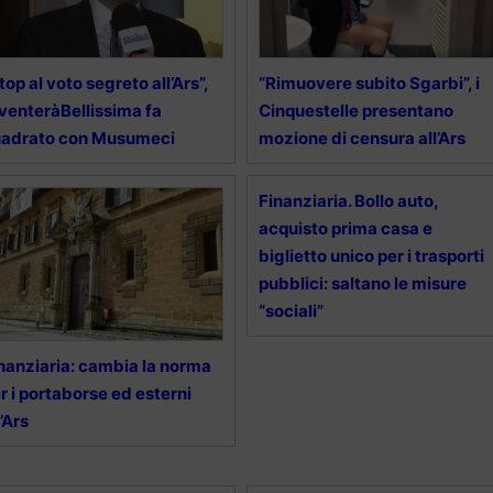
top al voto segreto all’Ars”,
“Rimuovere subito Sgarbi”, i
venteràBellissima fa
Cinquestelle presentano
uadrato con Musumeci
mozione di censura all’Ars
Finanziaria. Bollo auto,
acquisto prima casa e
biglietto unico per i trasporti
pubblici: saltano le misure
“sociali”
nanziaria: cambia la norma
r i portaborse ed esterni
l’Ars