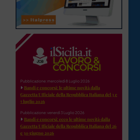
Pubblicazione: mercoledì 8 Luglio 2026
Bandi e concorsi: le ultime novità dalla
Gazzetta Ufficiale della Repubblica Italiana del 3 e
7 luglio 2026
Pubblicazione: venerdì 3 Luglio 2026
Bandi e concorsi: ecco le ultime novità dalla
Gazzetta Ufficiale della Repubblica Italiana del 26
e 30 giugno 2026