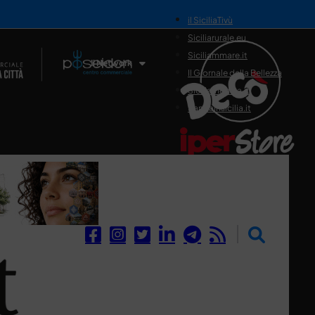
il SiciliaTivù
Siciliarurale.eu
Siciliammare.it
Il Network
Il Giornale della Bellezza
Siciliamedica.it
Sanitainsicilia.it