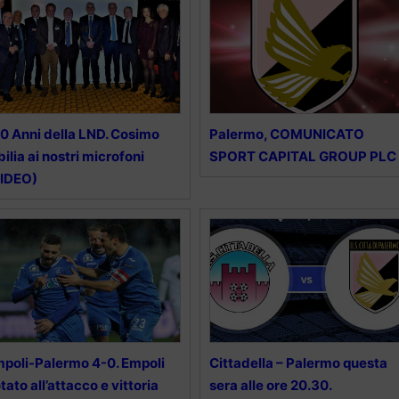
60 Anni della LND. Cosimo
Palermo, COMUNICATO
bilia ai nostri microfoni
SPORT CAPITAL GROUP PLC
VIDEO)
poli-Palermo 4-0. Empoli
Cittadella – Palermo questa
tato all’attacco e vittoria
sera alle ore 20.30.