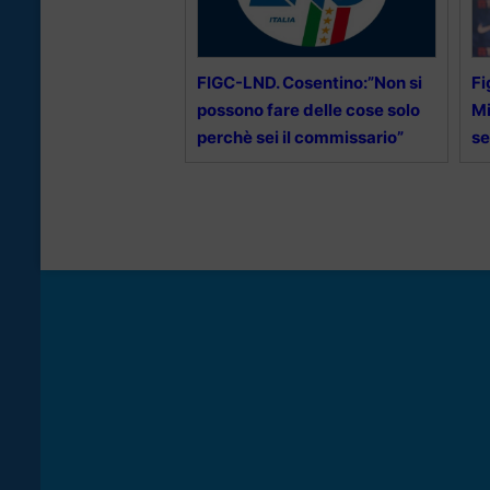
FIGC-LND. Cosentino:”Non si
Fi
possono fare delle cose solo
Mi
perchè sei il commissario”
se