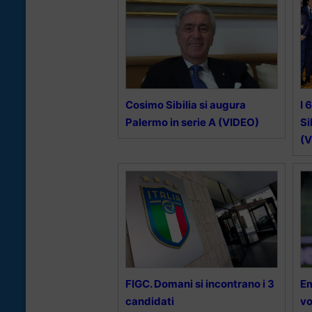
Cosimo Sibilia si augura
I 
Palermo in serie A (VIDEO)
Si
(
FIGC. Domani si incontrano i 3
Em
candidati
vo