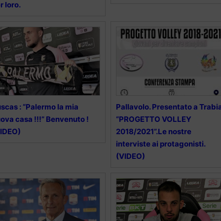
r loro.
scas : “Palermo la mia
Pallavolo. Presentato a Trabi
ova casa !!!” Benvenuto !
“PROGETTO VOLLEY
VIDEO)
2018/2021”.Le nostre
interviste ai protagonisti.
(VIDEO)