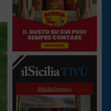
ilSiciliaNews
24