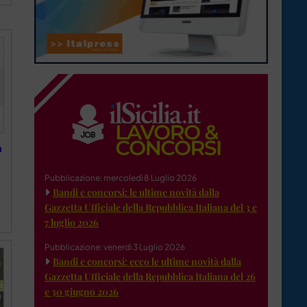
a
Pubblicazione: mercoledì 8 Luglio 2026
Bandi e concorsi: le ultime novità dalla
Gazzetta Ufficiale della Repubblica Italiana del 3 e
7 luglio 2026
Pubblicazione: venerdì 3 Luglio 2026
Bandi e concorsi: ecco le ultime novità dalla
Gazzetta Ufficiale della Repubblica Italiana del 26
e 30 giugno 2026