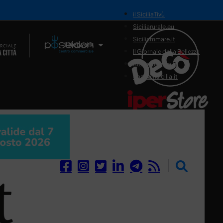
il SiciliaTivù
Siciliarurale.eu
Siciliammare.it
Il Network
Il Giornale della Bellezza
Siciliamedica.it
Sanitainsicilia.it