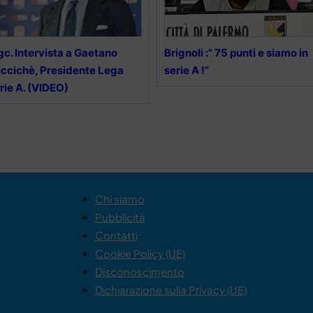
gc. Intervista a Gaetano
Brignoli :” 75 punti e siamo in
ccichè, Presidente Lega
serie A !”
rie A. (VIDEO)
Chi siamo
Pubblicità
Contatti
Cookie Policy (UE)
Disconoscimento
Dichiarazione sulla Privacy (UE)