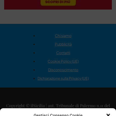
Chi siamo
Pubblicità
Contatti
Cookie Policy (UE)
Disconoscimento
Dichiarazione sulla Privacy (UE)
Copyright © ilSicilia | aut. Tribunale di Palermo n.11 del
29/09/2015
Gestisci Consenso Cookie