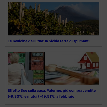
Le bollicine dell’Etna: la Sicilia terra di spumanti
Effetto Bce sulla casa. Palermo: giù compravendite
(-9,30%) e mutui (-49,51%) a febbraio