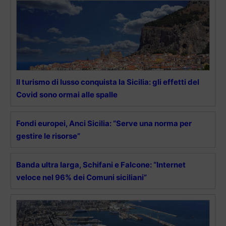
Il turismo di lusso conquista la Sicilia: gli effetti del
Covid sono ormai alle spalle
Fondi europei, Anci Sicilia: “Serve una norma per
gestire le risorse”
Banda ultra larga, Schifani e Falcone: “Internet
veloce nel 96% dei Comuni siciliani”