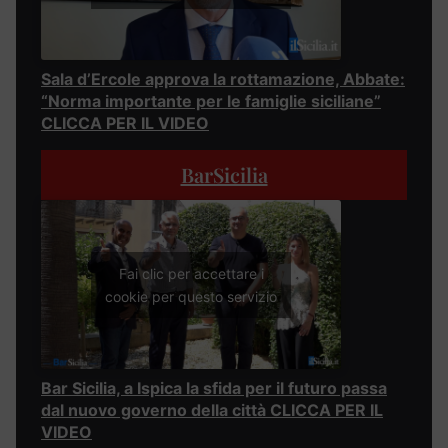
Sala d’Ercole approva la rottamazione, Abbate:
“Norma importante per le famiglie siciliane”
CLICCA PER IL VIDEO
BarSicilia
Fai clic per accettare i
cookie per questo servizio
Bar Sicilia, a Ispica la sfida per il futuro passa
dal nuovo governo della città CLICCA PER IL
VIDEO