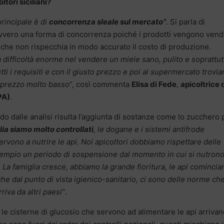
tori siciliani?
principale è di
concorrenza sleale sul mercato”
.
Si parla di
vvero una forma di concorrenza poiché i prodotti vengono vend
che non rispecchia in modo accurato il costo di produzione.
difficoltà enorme nel vendere un miele sano, pulito e soprattut
tti i requisiti e con il giusto prezzo e poi al supermercato trovi
 prezzo molto basso
”, così commenta
Elisa di Fede
,
apicoltrice 
PA)
.
o dalle analisi risulta l’aggiunta di sostanze come lo zucchero 
alia siamo molto controllati
, le dogane e i sistemi antifrode
ervono a nutrire le api. Noi apicoltori dobbiamo rispettare delle
empio un periodo di sospensione dal momento in cui si nutrono
. La famiglia cresce, abbiamo la grande fioritura, le api comincia
nche dal punto di vista igienico-sanitario, ci sono delle norme ch
riva da altri paesi”
.
, le cisterne di glucosio che servono ad alimentare le api arriva