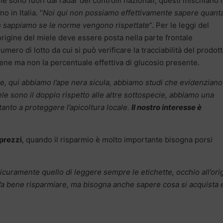
e sono fuori dai radar dei controlli nazionali, questi mischiano i
o in Italia. “
Noi qui non possiamo effettivamente sapere quant
on sappiamo se le norme vengono rispettate
”. Per le leggi del
rigine del miele deve essere posta nella parte frontale
numero di lotto da cui si può verificare la tracciabilità del prodot
ene ma non la percentuale effettiva di glucosio presente.
ave, qui abbiamo l’ape nera sicula, abbiamo studi che evidenzian
ele sono il doppio rispetto alle altre sottospecie, abbiamo una
tanto a proteggere l’apicoltura locale.
Il nostro interesse è
 prezzi
, quando il risparmio è molto importante bisogna porsi
icuramente quello di leggere sempre le etichette, occhio all’ori
a bene risparmiare, ma bisogna anche sapere cosa si acquista e