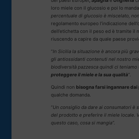
dei paesi Europei
, Spagna
e
Ungheria
ch
loro miele con il glucosio e poi lo mandan
percentuale di glucosio è miscelato, n
regolamento europeo l’indicazione dell’o
dell’etichetta con il peso ed è tramite il 
riuscendo a capire da quale paese provi
“
In Sicilia la situazione è ancora più gr
gli antiossidanti contenuti nel nostro mi
biodiversità pazzesca quindi ci teniamo 
proteggere il miele e la sua qualità
”.
Quindi non
bisogna farsi ingannare dai
qualche domanda.
“
Un consiglio da dare ai consumatori è s
del prodotto e preferire il miele locale.
V
questo caso, cosa si mangia”.