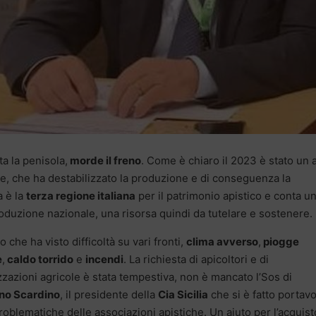
ta la penisola,
morde il freno
. Come è chiaro il 2023 è stato un
e, che ha destabilizzato la produzione e di conseguenza la
a è la
terza regione italiana
per il patrimonio apistico e conta u
oduzione nazionale, una risorsa quindi da tutelare e sostenere.
 che ha visto difficoltà su vari fronti,
clima avverso
,
piogge
e
,
caldo torrido
e
incendi
. La richiesta di apicoltori e di
zazioni agricole è stata tempestiva, non è mancato l’Sos di
no Scardino
, il presidente della
Cia Sicilia
che si è fatto portav
roblematiche delle associazioni apistiche. Un aiuto per l’acquist