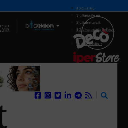
il SiciliaTivù
Siciliarurale.eu
Siciliammare.it
Il Network
Il Giornale della Bellezza
Siciliamedica.it
Sanitainsicilia.it