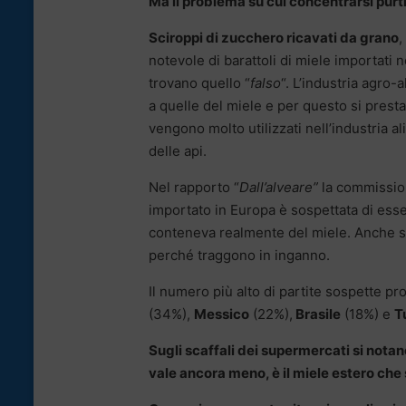
Ma il problema su cui concentrarsi purt
Sciroppi di zucchero ricavati da grano
,
notevole di barattoli di miele importati ne
trovano quello “
falso
“. L’industria agro
a quelle del miele e per questo si presta
vengono molto utilizzati nell’industria 
delle api.
Nel rapporto “
Dall’alveare”
la commissio
importato in Europa è sospettata di ess
conteneva realmente del miele. Anche se 
perché traggono in inganno.
Il numero più alto di partite sospette pr
(34%),
Messico
(22%),
Brasile
(18%) e
T
Sugli scaffali dei supermercati si notan
vale ancora meno, è il miele estero che 