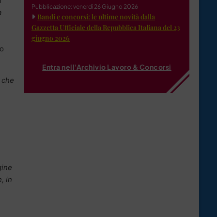
l
Pubblicazione: venerdì 26 Giugno 2026
a
Bandi e concorsi: le ultime novità dalla
Gazzetta Ufficiale della Repubblica Italiana del 23
giugno 2026
to
Entra nell'Archivio Lavoro & Concorsi
o che
gine
, in