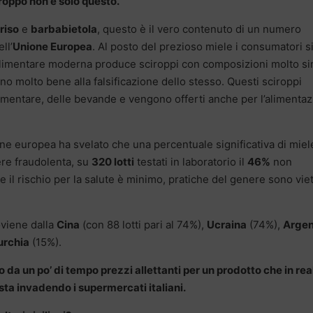
roppo non è solo questo.
riso
e
barbabietola
, questo è il vero contenuto di un numero
ll’
Unione Europea
. Al posto del prezioso miele i consumatori s
-alimentare moderna produce sciroppi con composizioni molto sim
no molto bene alla falsificazione dello stesso. Questi sciroppi
alimentare, delle bevande e vengono offerti anche per l’alimenta
ne europea ha svelato che una percentuale significativa di miel
ere fraudolenta, su
320 lotti
testati in laboratorio il
46%
non
il rischio per la salute è minimo, pratiche del genere sono vie
oviene dalla
Cina
(con 88 lotti pari al 74%),
Ucraina
(74%),
Argen
urchia
(15%).
o da un po’ di tempo prezzi allettanti per un prodotto che in rea
sta invadendo i supermercati italiani.