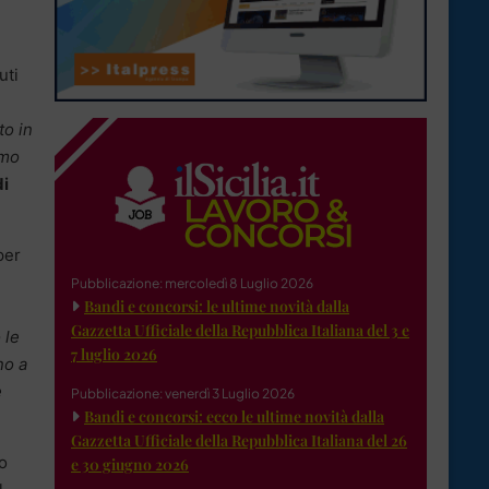
uti
to in
amo
di
per
Pubblicazione: mercoledì 8 Luglio 2026
Bandi e concorsi: le ultime novità dalla
Gazzetta Ufficiale della Repubblica Italiana del 3 e
 le
7 luglio 2026
no a
e
Pubblicazione: venerdì 3 Luglio 2026
Bandi e concorsi: ecco le ultime novità dalla
Gazzetta Ufficiale della Repubblica Italiana del 26
no
e 30 giugno 2026