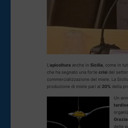
L’
apicoltura
anche in
Sicilia
, come in tut
che ha segnato una forte
crisi
del settor
commercializzazione del miele. La Sicili
produzione di miele pari al
20%
della pr
Un anno
tardiv
organiz
Grazia
delle p