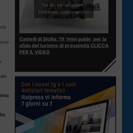
Fai clic per accettare i
cookie per questo servizio
i
ili
Castelli di Sicilia: 19 ‘mini guide’ per la
zione
sfida del turismo di prossimità CLICCA
PER IL VIDEO
e
tate
tina
ltà