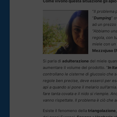
Come vivono questa situazione gli apicol
“
Il problema 
“
Dumping
” o
ad un prezzo 
“Abbiamo una 
regola, con tu
miele con un
Mezzojuso (
Si parla di
adulterazione
del miele quand
aumentare il volume del prodotto. “
In It
controllano le cisterne di glucosio che s
regole ben precise, deve esserci per es
api a quando si pone il melario sull’arnia
fare tanta covata e il nido si riempie. A
vanno rispettate. Il problema è ciò che ar
Esiste il fenomeno della
triangolazione