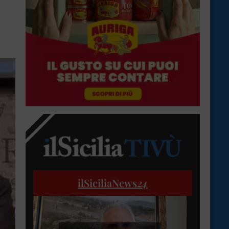
ilSiciliaNews
24