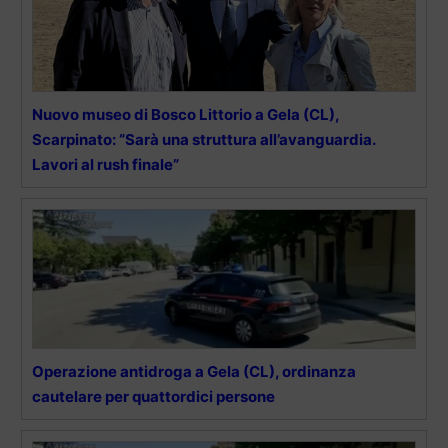
Nuovo museo di Bosco Littorio a Gela (CL),
Scarpinato: “Sarà una struttura all’avanguardia.
Lavori al rush finale”
Operazione antidroga a Gela (CL), ordinanza
cautelare per quattordici persone