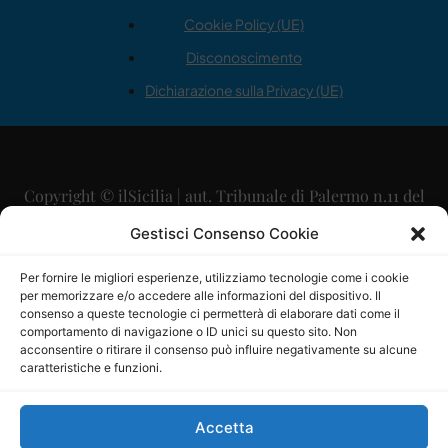
Cookie Policy (UE)
Disconoscimento
Dichiarazione sulla Privacy (UE)
Copyright © ilSicilia | aut. Tribunale di Palermo n.11 del
29/09/2015
Gestisci Consenso Cookie
Editore: Mercurio Comunicazione Soc. Coop. A.R.L.
Per fornire le migliori esperienze, utilizziamo tecnologie come i cookie
per memorizzare e/o accedere alle informazioni del dispositivo. Il
Direttore Editoriale: Maurizio Scaglione
consenso a queste tecnologie ci permetterà di elaborare dati come il
comportamento di navigazione o ID unici su questo sito. Non
Direttore Responsabile: Maria Calabrese
acconsentire o ritirare il consenso può influire negativamente su alcune
caratteristiche e funzioni.
p.zza Sant’Oliva, 9 – 90141 – Palermo – 091335557
P.IVA: 06334930820
Accetta