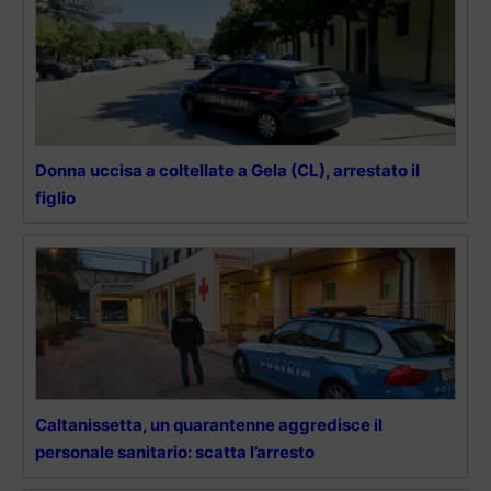
Donna uccisa a coltellate a Gela (CL), arrestato il
figlio
Caltanissetta, un quarantenne aggredisce il
personale sanitario: scatta l’arresto