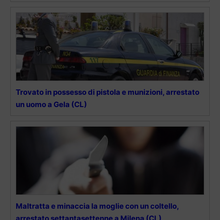
Trovato in possesso di pistola e munizioni, arrestato
un uomo a Gela (CL)
Maltratta e minaccia la moglie con un coltello,
arrestato settantasettenne a Milena (CL)