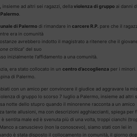
,
insieme ad altri sei ragazzi, della
violenza di gruppo
ai danni d
a Palermo
.
bunale di Palermo
di rimandare in
carcere R.P.
pare che il ragaz
tre era in comunità
costanze avrebbero indotto il magistrato a ritenere che il giovan
ione critica
” del suo
 inizialmente l’affidamento a una comunità.
nzia, era stato collocato in un
centro d’accoglienza
per i minori.
pina di Palermo.
biati con un amico per convincere il giudice ad aggravare la mi
olenza di gruppo lo scorso 7 luglio a Palermo, insieme ad altri 
essa notte dello stupro quando il minorenne racconta a un amico
 tante allusioni, ma con descrizioni agghiaccianti, spiega per f
 è sentita male ed è svenuta più di una volta, troppi cianchi (tr
“Manco a canuscievo (non la conoscevo), siamo stati con lei in
ando è stata disposto il collocamento in comunità, il giorno dop