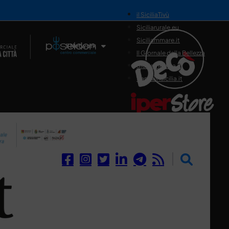
il SiciliaTivù
Siciliarurale.eu
Siciliammare.it
Il Network
Il Giornale della Bellezza
Siciliamedica.it
Sanitainsicilia.it