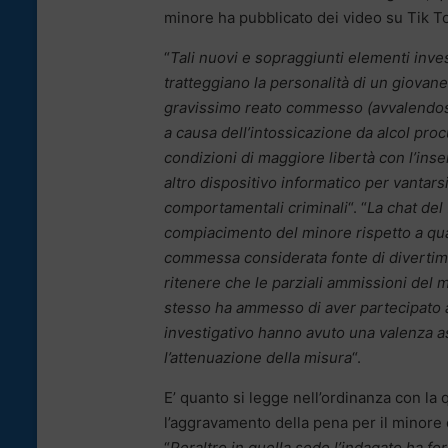
minore ha pubblicato dei video su Tik T
“
Tali nuovi e sopraggiunti elementi inves
tratteggiano la personalità di un giovan
gravissimo reato commesso (avvalendosi
a causa dell’intossicazione da alcol proc
condizioni di maggiore libertà con l’inse
altro dispositivo informatico per vantar
comportamentali criminali
“. “
La chat del
compiacimento del minore rispetto a quant
commessa considerata fonte di divertime
ritenere che le parziali ammissioni del m
stesso ha ammesso di aver partecipato a
investigativo hanno avuto una valenza 
l’attenuazione della misura
“.
E’ quanto si legge nell’ordinanza con la q
l’aggravamento della pena per il minore c
“
Peraltro in quella sede l’indagato ha fo