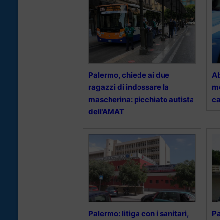
Palermo, chiede ai due
Ab
ragazzi di indossare la
me
mascherina: picchiato autista
ca
dell’AMAT
Palermo: litiga con i sanitari,
Pa