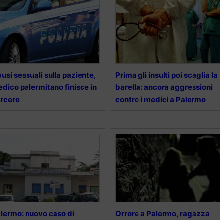
usi sessuali sulla paziente,
Prima gli insulti poi scaglia la
dico palermitano finisce in
barella: ancora aggressioni
rcere
contro i medici a Palermo
lermo: nuovo caso di
Orrore a Palermo, ragazza