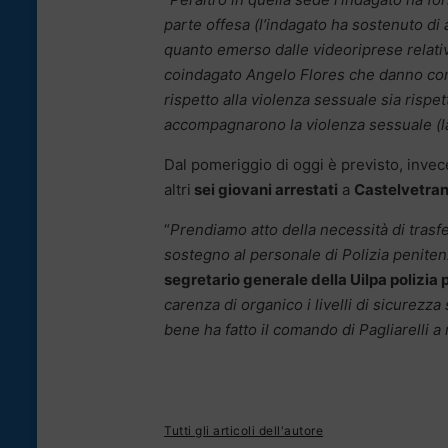
parte offesa (l’indagato ha sostenuto di 
quanto emerso dalle videoriprese relative
coindagato Angelo Flores che danno cont
rispetto alla violenza sessuale sia rispe
accompagnarono la violenza sessuale (la
Dal pomeriggio di oggi è previsto, invece
altri
sei giovani arrestati
a
Castelvetra
“
Prendiamo atto della necessità di trasf
sostegno al personale di Polizia peniten
segretario generale della Uilpa polizia p
carenza di organico i livelli di sicurezz
bene ha fatto il comando di Pagliarelli a
Tutti gli articoli dell'autore