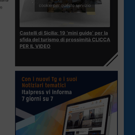
cookie per questo servizio
on
Castelli di Sicilia: 19 ‘mini guide’ per la
sfida del turismo di prossimità CLICCA
PER IL VIDEO