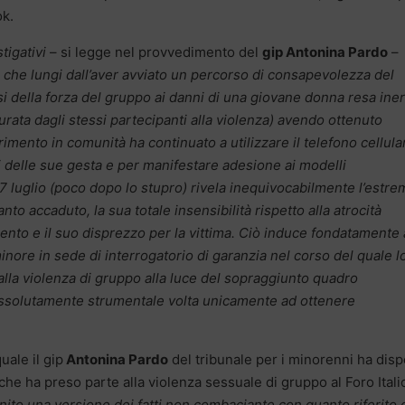
ok.
tigativi
– si legge nel provvedimento del
gip Antonina Pardo
–
e che lungi dall’aver avviato un percorso di consapevolezza del
 della forza del gruppo ai danni di una giovane donna resa in
urata dagli stessi partecipanti alla violenza) avendo ottenuto
rimento in comunità ha continuato a utilizzare il telefono cellula
si delle sue gesta e per manifestare adesione ai modelli
 7 luglio (poco dopo lo stupro) rivela inequivocabilmente l’estr
o accaduto, la sua totale insensibilità rispetto alla atrocità
nto e il suo disprezzo per la vittima. Ciò induce fondatamente 
inore in sede di interrogatorio di garanzia nel corso del quale l
lla violenza di gruppo alla luce del sopraggiunto quadro
assolutamente strumentale volta unicamente ad ottenere
uale il gip
Antonina Pardo
del tribunale per i minorenni ha dis
he ha preso parte alla violenza sessuale di gruppo al Foro Itali
rnito una versione dei fatti non combaciante con quanto riferito 