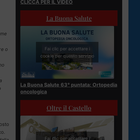
CLICCA PER IL VIDEO
La Buona Salute
erme
Fai clic per accettare i
re o
cookie per questo servizio
emo
a
La Buona Salute 63° puntata: Ortopedia
o
oncologica
Oltre il Castello
posto
co.
Fai clic per accettare i
dalla