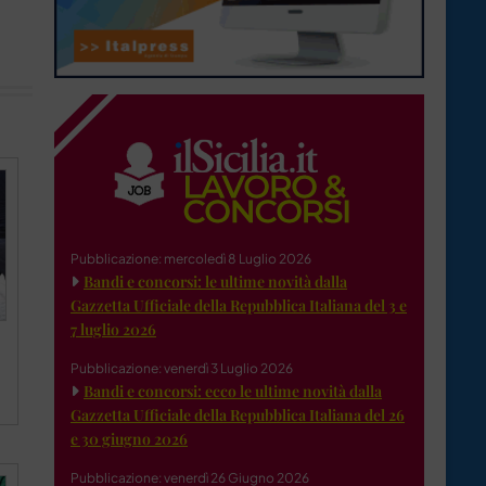
Pubblicazione: mercoledì 8 Luglio 2026
Bandi e concorsi: le ultime novità dalla
Gazzetta Ufficiale della Repubblica Italiana del 3 e
7 luglio 2026
Pubblicazione: venerdì 3 Luglio 2026
Bandi e concorsi: ecco le ultime novità dalla
Gazzetta Ufficiale della Repubblica Italiana del 26
e 30 giugno 2026
Pubblicazione: venerdì 26 Giugno 2026