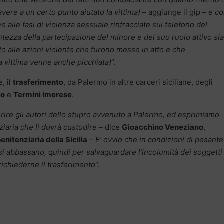
avere a un certo punto aiutato la vittima)
– aggiunge il gip –
e c
 alle fasi di violenza sessuale rintracciate sul telefono del
ezza della partecipazione del minore e del suo ruolo attivo sia
tto alle azioni violente che furono messe in atto e che
 vittima venne anche picchiata)
“.
, il
trasferimento
, da Palermo in altre carceri siciliane, degli
no
e
Termini Imerese
.
erire gli autori dello stupro avvenuto a Palermo, ed esprimiamo
ziaria che li dovrà custodire
– dice
Gioacchino Veneziano
,
enitenziaria della Sicilia
–
E’ ovvio che in condizioni di pesante
a si abbassano, quindi per salvaguardare l’incolumità dei soggetti
 richiederne il trasferimento
“.