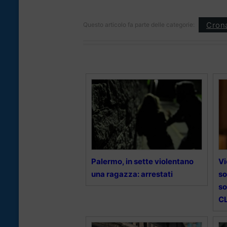
Cron
Questo articolo fa parte delle categorie:
Palermo, in sette violentano
Vi
una ragazza: arrestati
so
so
CL