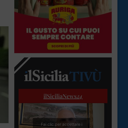
ilSiciliaNews
24
Fai clic per accettare i