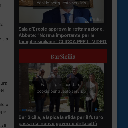
cookie per questo servizio
i
zo,
Sala d’Ercole approva la rottamazione,
Abbate: “Norma importante per le
e sia
famiglie siciliane” CLICCA PER IL VIDEO
BarSicilia
sura
Fai clic per accettare i
sei
cookie per questo servizio
ilo e
oppe
Bar Sicilia, a Ispica la sfida per il futuro
passa dal nuovo governo della città
o il