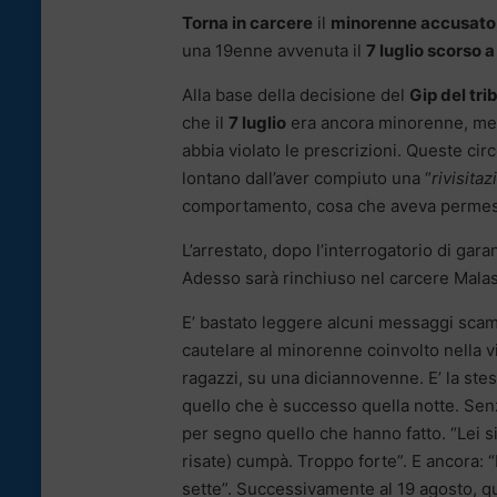
Torna in carcere
il
minorenne accusato
una 19enne avvenuta il
7 luglio scorso 
Alla base della decisione del
Gip del tri
che il
7 luglio
era ancora minorenne, men
abbia violato le prescrizioni. Queste cir
lontano dall’aver compiuto una “
rivisitaz
comportamento, cosa che aveva permesso
L’arrestato, dopo l’interrogatorio di gara
Adesso sarà rinchiuso nel carcere Malas
E’ bastato leggere alcuni messaggi scam
cautelare al minorenne coinvolto nella vi
ragazzi, su una diciannovenne. E’ la st
quello che è successo quella notte. Senza
per segno quello che hanno fatto. “Lei si
risate) cumpà. Troppo forte”. E ancora: 
sette”. Successivamente al 19 agosto, qu