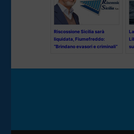
Riscossione Sicilia sarà
La
liquidata, Fiumefreddo:
Li
“Brindano evasori e criminali”
su