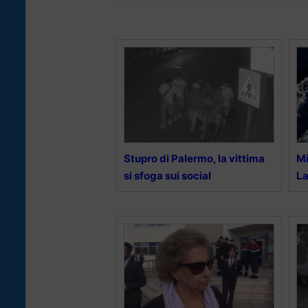
Stupro di Palermo, la vittima
Mi
si sfoga sui social
L