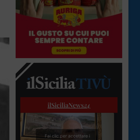
ilSiciliaNews
24
Fai clic per accettare i