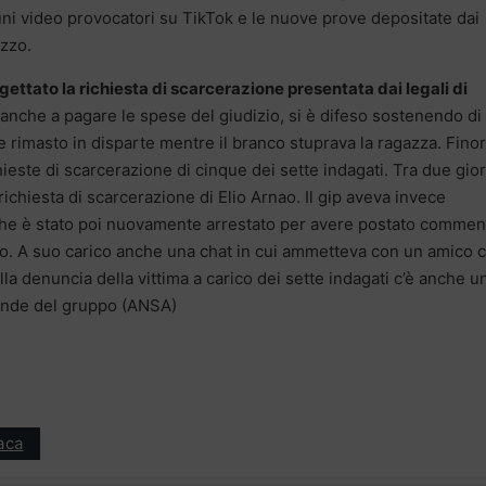
uni video provocatori su TikTok e le nuove prove depositate dai
azzo.
igettato la richiesta di scarcerazione presentata dai legali di
nche a pagare le spese del giudizio, si è difeso sostenendo di
e rimasto in disparte mentre il branco stuprava la ragazza. Finora
hieste di scarcerazione di cinque dei sette indagati. Tra due gior
richiesta di scarcerazione di Elio Arnao. Il gip aveva invece
che è stato poi nuovamente arrestato per avere postato commen
uto. A suo carico anche una chat in cui ammetteva con un amico 
la denuncia della vittima a carico dei sette indagati c’è anche u
rande del gruppo (ANSA)
aca