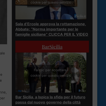
cookie per questo servizio
Sala d’Ercole approva la rottamazione,
Abbate: “Norma importante per le
famiglie siciliane” CLICCA PER IL VIDEO
BarSicilia
nale
Fai clic per accettare i
he
cookie per questo servizio
 e
enne,
Bar Sicilia, a Ispica la sfida per il futuro
 per
passa dal nuovo governo della città