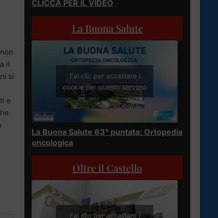
CLICCA PER IL VIDEO
La Buona Salute
 non
 il
ni si
Fai clic per accettare i
cookie per questo servizio
ti e
che
n
La Buona Salute 63° puntata: Ortopedia
oncologica
Oltre il Castello
Fai clic per accettare i