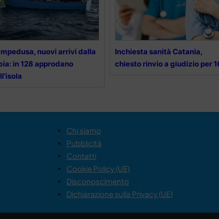
mpedusa, nuovi arrivi dalla
Inchiesta sanità Catania,
bia: in 128 approdano
chiesto rinvio a giudizio per 1
ll’isola
Chi siamo
Pubblicità
Contatti
Cookie Policy (UE)
Disconoscimento
Dichiarazione sulla Privacy (UE)