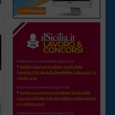
e
Pubblicazione: mercoledì 8 Luglio 2026
Bandi e concorsi: le ultime novità dalla
Gazzetta Ufficiale della Repubblica Italiana del 3 e
7 luglio 2026
Pubblicazione: venerdì 3 Luglio 2026
Bandi e concorsi: ecco le ultime novità dalla
Gazzetta Ufficiale della Repubblica Italiana del 26
e 30 giugno 2026
Pubblicazione: venerdì 26 Giugno 2026