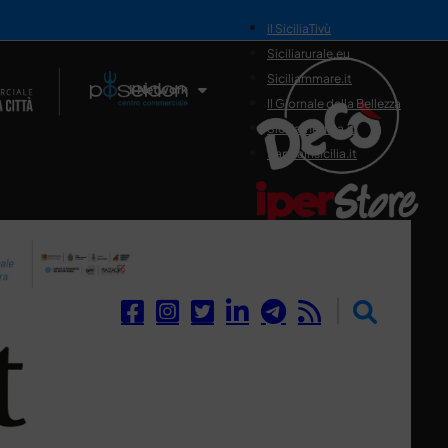
il SiciliaTivù
Siciliarurale.eu
Siciliammare.it
Il Network
Il Giornale della Bellezza
Siciliamedica.it
Sanitainsicilia.it