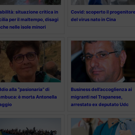
abilità: situazione critica in
Covid: scoperto il progenitor
cilia per il maltempo, disagi
del virus nato in Cina
che nelle isole minori
dio alla “pasionaria” di
Business dell’accoglienza ai
mbuca: è morta Antonella
migranti nel Trapanese,
aggio
arrestato ex deputato Udc