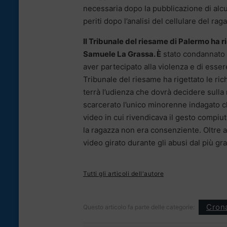
necessaria dopo la pubblicazione di alc
periti dopo l’analisi del cellulare del rag
Il Tribunale del riesame di Palermo ha r
Samuele La Grassa. È
stato condannato a
aver partecipato alla violenza e di esser
Tribunale del riesame ha rigettato le ric
terrà l’udienza che dovrà decidere sulla 
scarcerato l’unico minorenne indagato 
video in cui rivendicava il gesto compi
la ragazza non era consenziente. Oltre al
video girato durante gli abusi dal più g
Tutti gli articoli dell'autore
Cron
Questo articolo fa parte delle categorie: