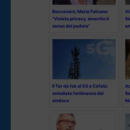
Boccassini, Maria Falcone:
Vi
“Violata privacy, smarrito il
Si
senso del pudore”
an
Il Tar dà l’ok al 5G a Cefalù:
Ad
annullata l’ordinanza del
Sa
sindaco
M