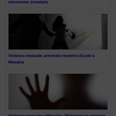
minorenne: arrestato
Violenza sessuale, arrestato maestro di judo a
Messina
Violenza sessuale a Messina: “Molestata in spiaggia