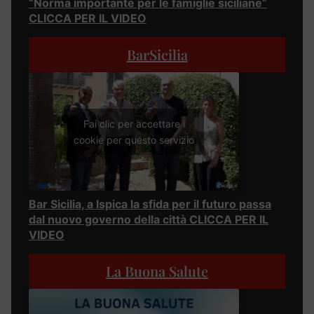
“Norma importante per le famiglie siciliane”
CLICCA PER IL VIDEO
BarSicilia
Fai clic per accettare i
cookie per questo servizio
Bar Sicilia, a Ispica la sfida per il futuro passa
dal nuovo governo della città CLICCA PER IL
VIDEO
La Buona Salute