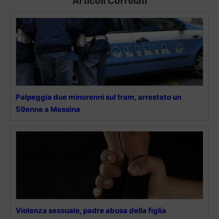
Articoli Correlati
Palpeggia due minorenni sul tram, arrestato un
59enne a Messina
Violenza sessuale, padre abusa della figlia