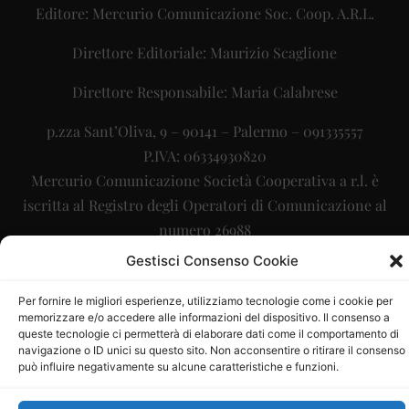
Editore: Mercurio Comunicazione Soc. Coop. A.R.L.
Direttore Editoriale: Maurizio Scaglione
Direttore Responsabile: Maria Calabrese
p.zza Sant’Oliva, 9 – 90141 – Palermo – 091335557
P.IVA: 06334930820
Mercurio Comunicazione Società Cooperativa a r.l. è
iscritta al Registro degli Operatori di Comunicazione al
numero 26988
Gestisci Consenso Cookie
Sito gestito da
La Digitale srl
–
info@ladigitale.it
Per fornire le migliori esperienze, utilizziamo tecnologie come i cookie per
memorizzare e/o accedere alle informazioni del dispositivo. Il consenso a
queste tecnologie ci permetterà di elaborare dati come il comportamento di
navigazione o ID unici su questo sito. Non acconsentire o ritirare il consenso
può influire negativamente su alcune caratteristiche e funzioni.