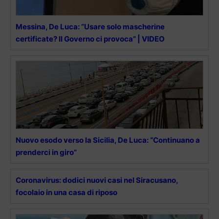
Messina, De Luca: “Usare solo mascherine
certificate? Il Governo ci provoca” | VIDEO
Nuovo esodo verso la Sicilia, De Luca: “Continuano a
prenderci in giro”
Coronavirus: dodici nuovi casi nel Siracusano,
focolaio in una casa di riposo