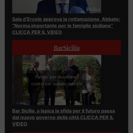
Sala d’Ercole approva la rottamazione, Abbate:
“Norma importante per le famiglie siciliane”
CLICCA PER IL VIDEO
BarSicilia
Fai clic per accettare i
cookie per questo servizio
Bar Sicilia, a Ispica la sfida per il futuro passa
dal nuovo governo della città CLICCA PER IL
VIDEO