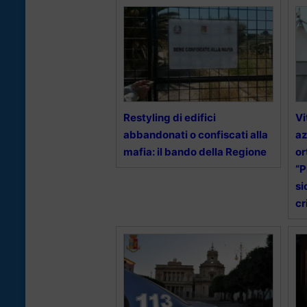
Restyling di edifici
Vi
abbandonati o confiscati alla
az
mafia: il bando della Regione
or
“P
si
cr