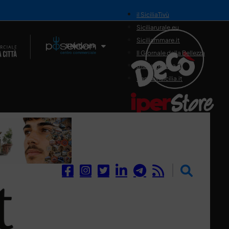
il SiciliaTivù
Siciliarurale.eu
Siciliammare.it
Il Network
Il Giornale della Bellezza
Siciliamedica.it
Sanitainsicilia.it