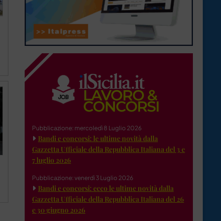
Pubblicazione: mercoledì 8 Luglio 2026
Bandi e concorsi: le ultime novità dalla
Gazzetta Ufficiale della Repubblica Italiana del 3 e
7 luglio 2026
Pubblicazione: venerdì 3 Luglio 2026
Bandi e concorsi: ecco le ultime novità dalla
Gazzetta Ufficiale della Repubblica Italiana del 26
e 30 giugno 2026