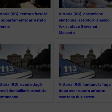
ttoria (RG), tentato furto in
Vittoria (RG), corruzione
 appartamento: arrestato
elettorale: assolto in appello
9enne
l’ex sindaco Giovanni
Moscato
ttoria (RG), evade dagli
Vittoria (RG), tentano la fuga
resti domiciliari: arrestato
dopo aver rubato un’auto:
entunenne
scattano due arresti