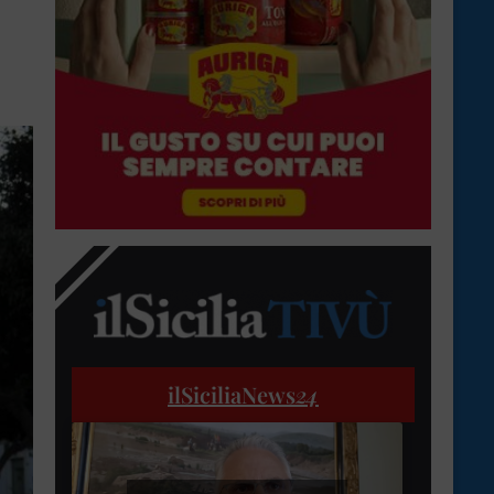
ilSiciliaNews
24