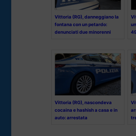
Vittoria (RG), danneggiano la
Vi
fontana con un petardo:
un
denunciati due minorenni
4
Vittoria (RG), nascondeva
Vi
cocaina e hashish a casa e in
ar
auto: arrestata
tr