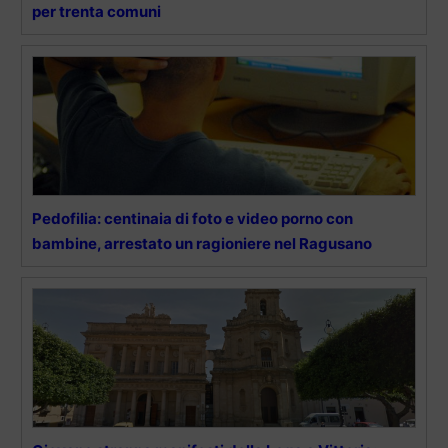
per trenta comuni
Pedofilia: centinaia di foto e video porno con
bambine, arrestato un ragioniere nel Ragusano