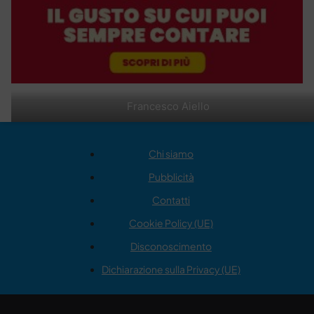
Francesco Aiello
Chi siamo
Pubblicità
Contatti
Cookie Policy (UE)
Disconoscimento
Dichiarazione sulla Privacy (UE)