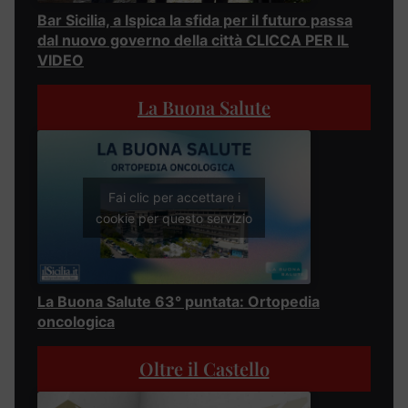
Bar Sicilia, a Ispica la sfida per il futuro passa
dal nuovo governo della città CLICCA PER IL
VIDEO
La Buona Salute
Fai clic per accettare i
cookie per questo servizio
La Buona Salute 63° puntata: Ortopedia
oncologica
Oltre il Castello