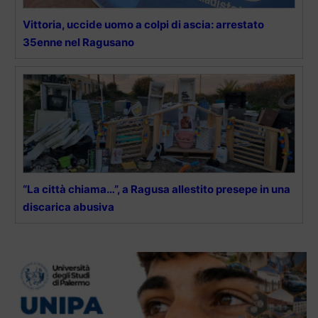
Vittoria, uccide uomo a colpi di ascia: arrestato
35enne nel Ragusano
“La città chiama…”, a Ragusa allestito presepe in una
discarica abusiva