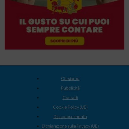
Chi siamo
Pubblicità
Contatti
Cookie Policy (UE)
Disconoscimento
Dichiarazione sulla Privacy (UE)