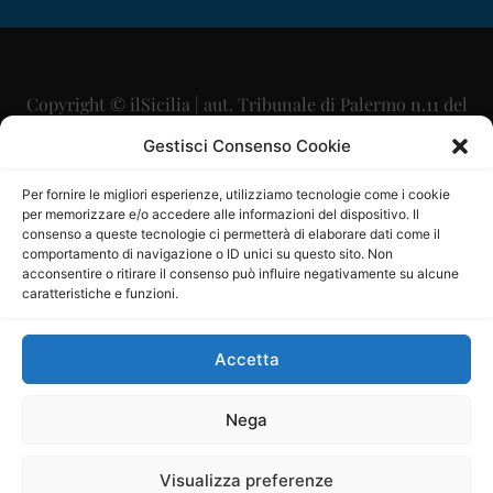
Copyright © ilSicilia | aut. Tribunale di Palermo n.11 del
29/09/2015
Gestisci Consenso Cookie
Editore: Mercurio Comunicazione Soc. Coop. A.R.L.
Per fornire le migliori esperienze, utilizziamo tecnologie come i cookie
per memorizzare e/o accedere alle informazioni del dispositivo. Il
Direttore Editoriale: Maurizio Scaglione
consenso a queste tecnologie ci permetterà di elaborare dati come il
comportamento di navigazione o ID unici su questo sito. Non
Direttore Responsabile: Maria Calabrese
acconsentire o ritirare il consenso può influire negativamente su alcune
caratteristiche e funzioni.
p.zza Sant’Oliva, 9 – 90141 – Palermo – 091335557
P.IVA: 06334930820
Accetta
Mercurio Comunicazione Società Cooperativa a r.l. è
iscritta al Registro degli Operatori di Comunicazione al
Nega
numero 26988
Visualizza preferenze
Sito gestito da
La Digitale srl
–
info@ladigitale.it