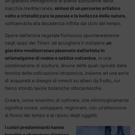
un giardino immaginifico di piante succulente della
macchia mediterranea,
sintesi di un percorso artistico
volto a cristallizzare la poesia e la bellezza della natura
,
sottraendola alla decadenza inflitta dal ciclo del tempo.
Opere dall’anima vegetale fioriscono spontaneamente
negli spazi del
Tineo
: ad accogliere il visitatore
un
giardino mediterraneo plasmato dall’artista in
un’amalgama di resina e sabbia vulcanica
, in una
combinazione di sculture, alcune delle quali ispirate dalla
tecnica della coltivazione idroponica, insieme ad una serie
di acquarelli e disegni di innesti su alberi da frutto, cui
fanno sfondo tavole botaniche ottocentesche.
Creare, come sinonimo di coltivare, che etimologicamente
significa curare, sviluppare, migliorare
, con un’attenzione
al flusso del tempo e al riposo degli oggetti.
I colori predominanti hanno
tonalità e sfumature d’indaco,