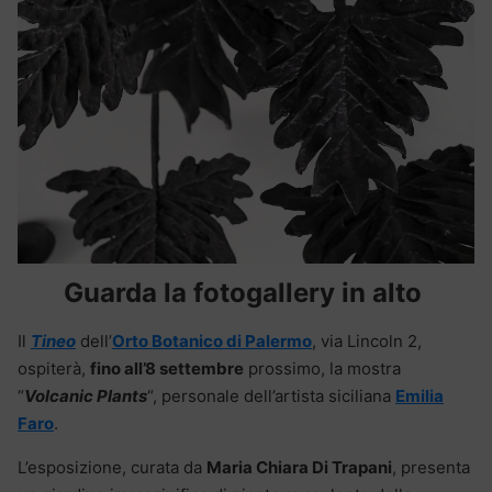
Guarda la fotogallery in alto
Il
Tineo
dell’
Orto Botanico di Palermo
, via Lincoln 2,
ospiterà,
fino all’8 settembre
prossimo, la mostra
“
Volcanic Plants
“, personale dell’artista siciliana
Emilia
Faro
.
L’esposizione, curata da
Maria Chiara Di Trapani
, presenta