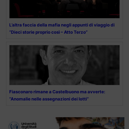
L’altra faccia della mafia negli appunti di viaggio di
“Dieci storie proprio così – Atto Terzo”
Fiasconaro rimane a Castelbuono ma avverte:
“Anomalie nelle assegnazioni dei lotti”