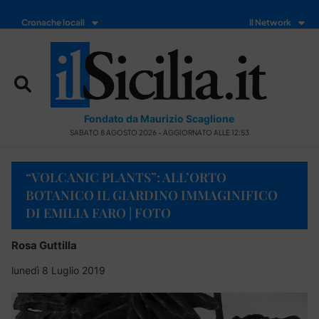
Cronache locali
Il Network
Fondato da Maurizio Scaglione
SABATO 8 AGOSTO 2026 - AGGIORNATO ALLE 12:53
“VOLCANIC PLANTS”: ALL’ORTO
BOTANICO IL GIARDINO IMMAGINIFICO
DI EMILIA FARO | FOTO
Rosa Guttilla
lunedì 8 Luglio 2019