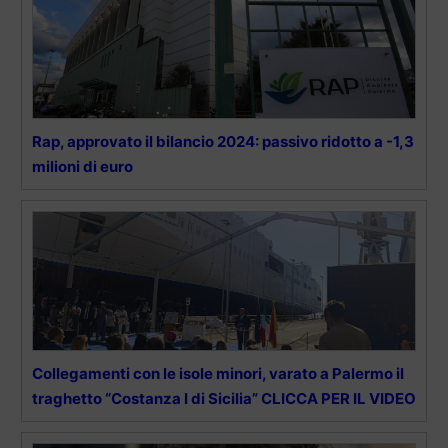
Rap, approvato il bilancio 2024: passivo ridotto a -1,3
milioni di euro
Collegamenti con le isole minori, varato a Palermo il
traghetto “Costanza I di Sicilia” CLICCA PER IL VIDEO