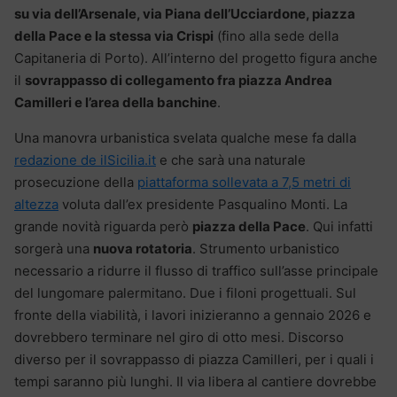
su via dell’Arsenale, via Piana dell’Ucciardone, piazza
della Pace e la stessa via Crispi
(fino alla sede della
Capitaneria di Porto). All’interno del progetto figura anche
il
sovrappasso di collegamento fra piazza Andrea
Camilleri e l’area della banchine
.
Una manovra urbanistica svelata qualche mese fa dalla
redazione de ilSicilia.it
e che sarà una naturale
prosecuzione della
piattaforma sollevata a 7,5 metri di
altezza
voluta dall’ex presidente Pasqualino Monti. La
grande novità riguarda però
piazza della Pace
. Qui infatti
sorgerà una
nuova rotatoria
. Strumento urbanistico
necessario a ridurre il flusso di traffico sull’asse principale
del lungomare palermitano. Due i filoni progettuali. Sul
fronte della viabilità, i lavori inizieranno a gennaio 2026 e
dovrebbero terminare nel giro di otto mesi. Discorso
diverso per il sovrappasso di piazza Camilleri, per i quali i
tempi saranno più lunghi. Il via libera al cantiere dovrebbe