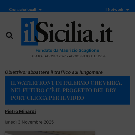
Cronache locali
Il Network
Fondato da Maurizio Scaglione
SABATO 8 AGOSTO 2026 - AGGIORNATO ALLE 15:34
Obiettivo: abbattere il traffico sul lungomare
IL WATERFRONT DI PALERMO CHE VERRÀ,
NEL FUTURO C’È IL PROGETTO DEL DRY
PORT CLICCA PER IL VIDEO
Pietro Minardi
lunedì 3 Novembre 2025