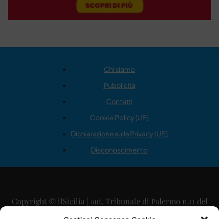
Chi siamo
Pubblicità
Contatti
Cookie Policy (UE)
Dichiarazione sulla Privacy (UE)
Disconoscimento
Copyright © ilSicilia | aut. Tribunale di Palermo n.11 del
29/09/2015