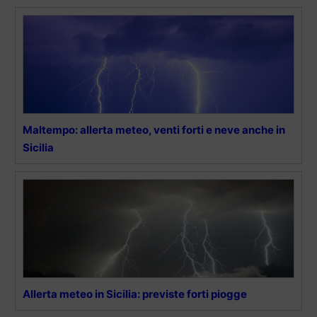
Maltempo: allerta meteo, venti forti e neve anche in
Sicilia
Allerta meteo in Sicilia: previste forti piogge