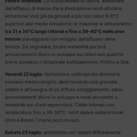
centro-orientale.
La nuova ondata di calore, alimentata
dall’afflusso di masse d’aria d’estrazione nord-africana,
entrerà nel vivo già da giovedì e poi con valori 6-8°C
superiori alle medie climatiche: le massime si attesteranno
tra 31 e 34°C lungo i litorali e fino a 38-40°C nelle aree
interne
pianeggianti non mitigate dall’afflusso delle
brezze. Da segnalare, locale instabilità porterà
annuvolamenti diurni in sviluppo sui rilievi con qualche
breve piovasco o temporale sull’Appennino, Pollino e Sila.
Venerdì 22 luglio
: l’anticiclone subtropicale domina lo
scenario meteorologico, determinando una giornata
stabile e all’insegna di un diffuso soleggiamento, salvo
annuvolamenti diurni in sviluppo e locali piovaschi o
temporali sui rilievi appenninici. Caldo intenso con
temperature fino a 36-38°C. Venti deboli settentrionali.
Ionio e Basso Tirreno poco mosso.
Sabato 23 luglio
: anticiclone con tempo diffusamente