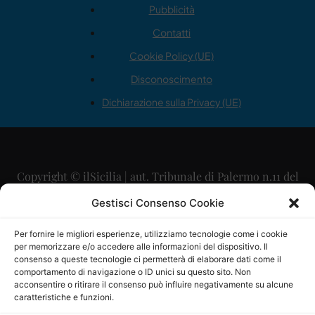
Pubblicità
Contatti
Cookie Policy (UE)
Disconoscimento
Dichiarazione sulla Privacy (UE)
Copyright © ilSicilia | aut. Tribunale di Palermo n.11 del
29/09/2015
Gestisci Consenso Cookie
Editore: Mercurio Comunicazione Soc. Coop. A.R.L.
Per fornire le migliori esperienze, utilizziamo tecnologie come i cookie
per memorizzare e/o accedere alle informazioni del dispositivo. Il
Direttore Editoriale: Maurizio Scaglione
consenso a queste tecnologie ci permetterà di elaborare dati come il
comportamento di navigazione o ID unici su questo sito. Non
Direttore Responsabile: Maria Calabrese
acconsentire o ritirare il consenso può influire negativamente su alcune
caratteristiche e funzioni.