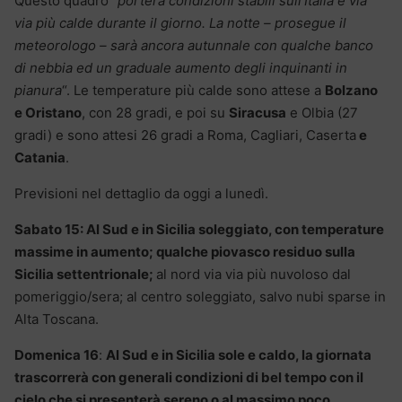
Questo quadro
“porterà condizioni stabili sull’Italia e via
via più calde durante il giorno. La notte – prosegue il
meteorologo – sarà ancora autunnale con qualche banco
di nebbia ed un graduale aumento degli inquinanti in
pianura
“. Le temperature più calde sono attese a
Bolzano
e Oristano
, con 28 gradi, e poi su
Siracusa
e Olbia (27
gradi) e sono attesi 26 gradi a Roma, Cagliari, Caserta
e
Catania
.
Previsioni nel dettaglio da oggi a lunedì.
Sabato 15:
Al Sud e in Sicilia soleggiato, con temperature
massime in aumento; qualche piovasco residuo sulla
Sicilia settentrionale;
al nord via via più nuvoloso dal
pomeriggio/sera; al centro soleggiato, salvo nubi sparse in
Alta Toscana.
Domenica 16
:
Al Sud e in Sicilia sole e caldo, la giornata
trascorrerà con generali condizioni di bel tempo con il
cielo che si presenterà sereno o al massimo poco