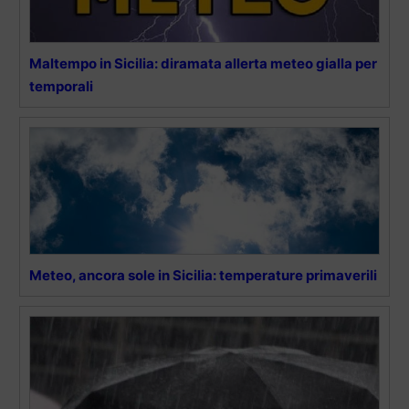
Maltempo in Sicilia: diramata allerta meteo gialla per
temporali
Meteo, ancora sole in Sicilia: temperature primaverili