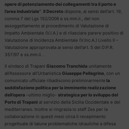
opere di potenziamento dei collegamenti tra il porto e
l’area industriale”
.
Il Decreto
dispone, ai sensi dell’art. 19,
comma 7 del Lgs 152/2006 e ss.mm.ii., del non
assoggettamento al procedimento di Valutazione di
Impatto Ambientale (V.I.A.) e di rilasciare parere positivo di
Valutazione di Incidenza Ambientale (V.Inc.A.) Livello II –
Valutazione approprovata ai sensi dell’art. 5 del D:P.R.
357/97 e ss.mm.ii. .
Il sindaco di Trapani
Giacomo Tranchida
unitamente
all’Assessore all’Urbanistica
Giuseppe Pellegrino
, con un
comunicato ufficiale ribadiscono preliminarmente
la
soddisfazione politica per la imminente realizzazione
dell’opera
–ultimo miglio-
strategica per lo sviluppo del
Porto di Trapani
al servizio della Sicilia Occidentale e del
mediterraneo. Inoltre si ringrazia lo staff Zes per la
collaborazione in questi mesi circa il recepimento
progettuale di talune problematiche idrauliche a difesa