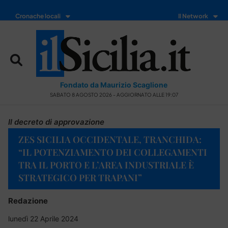
Cronache locali
Il Network
Fondato da Maurizio Scaglione
SABATO 8 AGOSTO 2026 - AGGIORNATO ALLE 19:07
Il decreto di approvazione
ZES SICILIA OCCIDENTALE, TRANCHIDA:
“IL POTENZIAMENTO DEI COLLEGAMENTI
TRA IL PORTO E L’AREA INDUSTRIALE È
STRATEGICO PER TRAPANI”
Redazione
lunedì 22 Aprile 2024