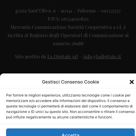
p.zza Sant’Oliva, 9 – 90141 – Palermo – 091335557
P.IVA: 06334930820
Mercurio Comunicazione Società Cooperativa a r.l. è
iscritta al Registro degli Operatori di Comunicazione al
numero 26988
Sito gestito da
La Digitale srl
–
info@ladigitale.it
Gestisci Consenso Cookie
Per fornire le migliori esperienze, utilizziamo tecnologie come i cookie per
memorizzare e/o accedere alle informazioni del dispositivo. Il consenso a
queste tecnologie ci permetterà di elaborare dati come il comportamento di
navigazione o ID unici su questo sito. Non acconsentire o ritirare il consenso
può influire negativamente su alcune caratteristiche e funzioni.
Accetta