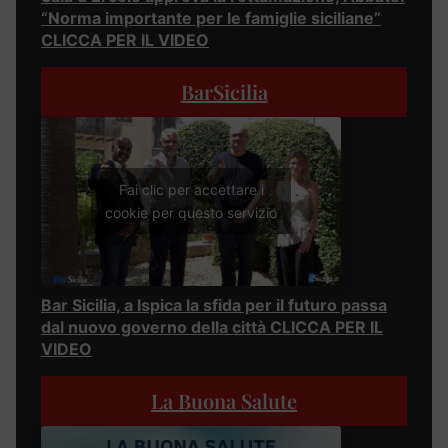
“Norma importante per le famiglie siciliane”
CLICCA PER IL VIDEO
BarSicilia
Fai clic per accettare i
cookie per questo servizio
Bar Sicilia, a Ispica la sfida per il futuro passa
dal nuovo governo della città CLICCA PER IL
VIDEO
La Buona Salute