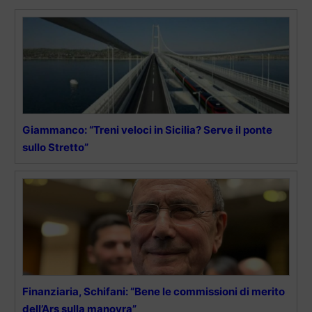
Giammanco: “Treni veloci in Sicilia? Serve il ponte
sullo Stretto”
Finanziaria, Schifani: “Bene le commissioni di merito
dell’Ars sulla manovra”