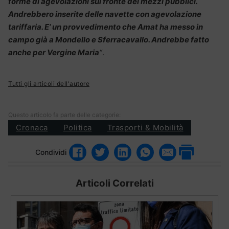
forme di agevolazioni sul fronte dei mezzi pubblici.
Andrebbero inserite delle navette con agevolazione
tariffaria. E’ un provvedimento che Amat ha messo in
campo già a Mondello e Sferracavallo. Andrebbe fatto
anche per Vergine Maria
“
.
Tutti gli articoli dell'autore
Questo articolo fa parte delle categorie:
Cronaca
Politica
Trasporti & Mobilità
Condividi
Articoli Correlati