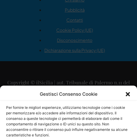
Pubblicità
Contatti
Cookie Policy (UE)
Disconoscimento
Dichiarazione sulla Privacy (UE)
Copyright © ilSicilia | aut. Tribunale di Palermo n.11 del
29/09/2015
Gestisci Consenso Cookie
Editore: Mercurio Comunicazione Soc. Coop. A.R.L.
Per fornire le migliori esperienze, utilizziamo tecnologie come i cookie
per memorizzare e/o accedere alle informazioni del dispositivo. Il
Direttore Editoriale: Maurizio Scaglione
consenso a queste tecnologie ci permetterà di elaborare dati come il
comportamento di navigazione o ID unici su questo sito. Non
Direttore Responsabile: Maria Calabrese
acconsentire o ritirare il consenso può influire negativamente su alcune
caratteristiche e funzioni.