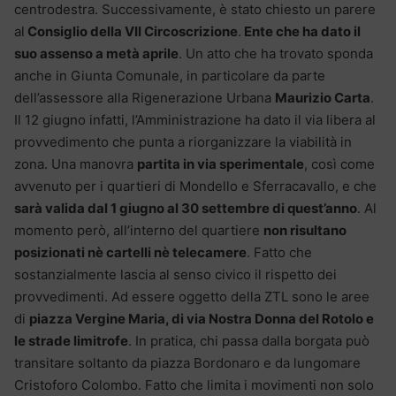
centrodestra. Successivamente, è stato chiesto un parere
al
Consiglio della VII Circoscrizione
.
Ente che ha dato il
suo assenso a metà aprile
. Un atto che ha trovato sponda
anche in Giunta Comunale, in particolare da parte
dell’assessore alla Rigenerazione Urbana
Maurizio Carta
.
Il 12 giugno infatti, l’Amministrazione ha dato il via libera al
provvedimento che punta a riorganizzare la viabilità in
zona. Una manovra
partita in via sperimentale
, così come
avvenuto per i quartieri di Mondello e Sferracavallo, e che
sarà valida dal 1 giugno al 30 settembre di quest’anno
. Al
momento però, all’interno del quartiere
non risultano
posizionati nè cartelli nè telecamere
. Fatto che
sostanzialmente lascia al senso civico il rispetto dei
provvedimenti. Ad essere oggetto della ZTL sono le aree
di
piazza Vergine Maria, di via Nostra Donna del Rotolo e
le strade limitrofe
. In pratica, chi passa dalla borgata può
transitare soltanto da piazza Bordonaro e da lungomare
Cristoforo Colombo. Fatto che limita i movimenti non solo