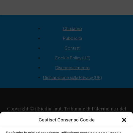
Chi siamo
Pubblicità
Contatti
Cookie Policy (UE)
Disconoscimento
Dichiarazione sulla Privacy (UE)
Copyright © ilSicilia | aut. Tribunale di Palermo n.11 del
29/09/2015
Gestisci Consenso Cookie
Editore: Mercurio Comunicazione Soc. Coop. A.R.L.
Per fornire le migliori esperienze, utilizziamo tecnologie come i cookie