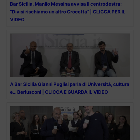
Bar Sicilia, Manlio Messina avvisa il centrodestra:
“Divisi rischiamo un altro Crocetta” | CLICCA PER IL
VIDEO
A Bar Sicilia Gianni Puglisi parla di Università, cultura
e… Berlusconi | CLICCA E GUARDA IL VIDEO