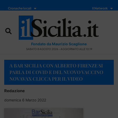
Cronache locali
Il Network
Fondato da Maurizio Scaglione
SABATO 8 AGOSTO 2026 - AGGIORNATO ALLE 10:19
A BAR SICILIA CON ALBERTO FIRENZE SI
PARLA DI COVID E DEL NUOVO VACCINO
NOVAVAX CLICCA PER IL VIDEO
Redazione
domenica 6 Marzo 2022