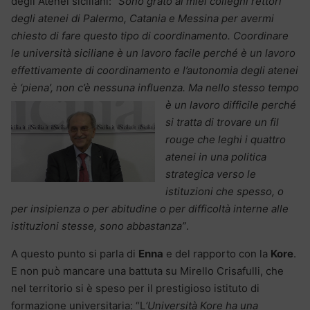
degli Atenei siciliani: “
Sono grato ai miei colleghi rettori
degli atenei di Palermo, Catania e Messina per avermi
chiesto di fare questo tipo di coordinamento. Coordinare
le università siciliane è un lavoro facile perché è un lavoro
effettivamente di coordinamento e l’autonomia degli atenei
è ‘piena’, non c’è nessuna influenza. Ma nello stesso
tempo
è un lavoro difficile perché
si tratta di trovare un fil
rouge che leghi i quattro
atenei in una politica
strategica verso le
istituzioni che spesso, o
per insipienza o per abitudine o per difficoltà interne alle
istituzioni stesse, sono abbastanza”
.
A questo punto si parla di
Enna
e del rapporto con la
Kore
.
E non può mancare una battuta su Mirello Crisafulli, che
nel territorio si è speso per il prestigioso istituto di
formazione universitaria: “L
‘Università Kore ha una