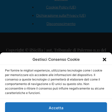
Cookie Policy (UE)
Dichiarazione sulla Privacy (UE)
Disconoscimento
Copyright © ilSicilia | aut. Tribunale di Palermo n.11 del
29/09/2015
Gestisci Consenso Cookie
Editore: Mercurio Comunicazione Soc. Coop. A.R.L.
Per fornire le migliori esperienze, utilizziamo tecnologie come i cookie
per memorizzare e/o accedere alle informazioni del dispositivo. Il
Direttore Editoriale: Maurizio Scaglione
consenso a queste tecnologie ci permetterà di elaborare dati come il
comportamento di navigazione o ID unici su questo sito. Non
Direttore Responsabile: Maria Calabrese
acconsentire o ritirare il consenso può influire negativamente su alcune
caratteristiche e funzioni.
p.zza Sant’Oliva, 9 – 90141 – Palermo – 091335557
P.IVA: 06334930820
Accetta