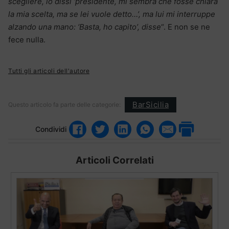
scegliere, io dissi ‘presidente, mi sembra che fosse chiara
la mia scelta, ma se lei vuole detto…’, ma lui mi interruppe
alzando una mano: ‘Basta, ho capito’, disse
“. E non se ne
fece nulla.
Tutti gli articoli dell'autore
BarSicilia
Questo articolo fa parte delle categorie:
Condividi
Articoli Correlati