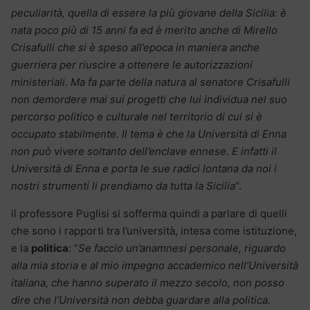
peculiarità, quella di essere la più giovane della Sicilia: è
nata poco più di 15 anni fa ed è merito anche di Mirello
Crisafulli che si è speso all’epoca in maniera anche
guerriera per riuscire a ottenere le autorizzazioni
ministeriali. Ma fa parte della natura al senatore Crisafulli
non demordere mai sui progetti che lui individua nel suo
percorso politico e culturale nel territorio di cui si è
occupato stabilmente. Il tema è che la Università di Enna
non può vivere soltanto dell’enclave ennese. E infatti il
Università di Enna e porta le sue radici lontana da noi i
nostri strumenti li prendiamo da tutta la Sicilia
“.
il professore Puglisi si sofferma quindi a parlare di quelli
che sono i rapporti tra l’università, intesa come istituzione,
e la
politica
: “
Se faccio un’anamnesi personale, riguardo
alla mia storia e al mio impegno accademico nell’Università
italiana, che hanno superato il mezzo secolo, non posso
dire che l’Università non debba guardare alla politica.