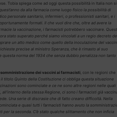
se. Tobia spiega come ad oggi questa possibilità in Italia non si
 quest’anno da alla farmacia come luogo fisico la possibilità di
co personale sanitario, infermieri, o professionisti sanitari, e i
opportunamente formati. Il che vuol dire che, oltre ad avere la
 farmacie la vaccinazione, i farmacisti potrebbero vaccinare. Ques
ora stato superato perché siamo vincolati a un regio decreto de
prare un atto medico come quello della inoculazione del vaccin
richieste precise al ministro Speranza, che è rimasto al suo
 questa norma del 1934 che senza dubbio penalizza non tanto 
a
somministrazione dei vaccini ai farmacisti
, con le regioni che
il titolo Quinto della Costituzione ci obbliga questa situazione
cinazioni sono cominciate e ce ne sono altre regioni nelle quali
, all’interno della stessa Regione, ci sono i farmacisti già vaccina
de. Una serie di discrasie che di fatto creano difficoltà. Nella
ominciata e quasi tutti i farmacisti hanno avuto la somministraz
ti per la seconda. C’è stato qualche slittamento che non inficia