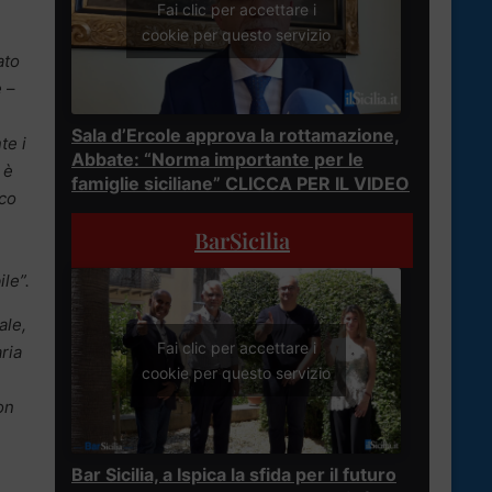
Fai clic per accettare i
cookie per questo servizio
ato
e
–
Sala d’Ercole approva la rottamazione,
te i
Abbate: “Norma importante per le
 è
famiglie siciliane” CLICCA PER IL VIDEO
ico
BarSicilia
le”.
ale,
Fai clic per accettare i
ria
cookie per questo servizio
on
Bar Sicilia, a Ispica la sfida per il futuro