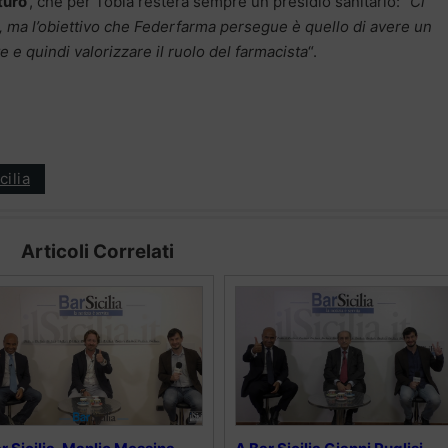
turo
‘, che per Tobia resterà sempre un presidio sanitario: “
Ci
, ma l’obiettivo che Federfarma persegue è quello di avere un
e e quindi valorizzare il ruolo del farmacista
“.
cilia
Articoli Correlati