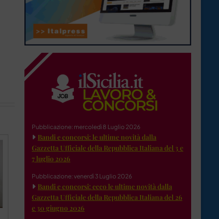
Pubblicazione: mercoledì 8 Luglio 2026
Bandi e concorsi: le ultime novità dalla
Gazzetta Ufficiale della Repubblica Italiana del 3 e
7 luglio 2026
Pubblicazione: venerdì 3 Luglio 2026
Bandi e concorsi: ecco le ultime novità dalla
Gazzetta Ufficiale della Repubblica Italiana del 26
e 30 giugno 2026