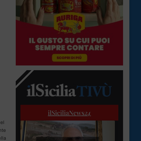
ilSiciliaNews
24
del
nte
lla