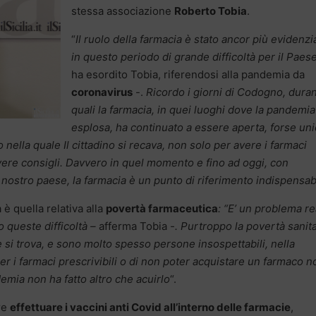
stessa associazione
Roberto Tobia
.
“
Il ruolo della farmacia è stato ancor più evidenzi
in questo periodo di grande difficoltà per il Paes
ha esordito Tobia, riferendosi alla pandemia da
coronavirus
-.
Ricordo i giorni di Codogno, duran
quali la farmacia, in quei luoghi dove la pandemia
esplosa, ha continuato a essere aperta, forse un
 nella quale Il cittadino si recava, non solo per avere i farmaci
vere consigli. Davvero in quel momento e fino ad oggi, con
 nostro paese, la farmacia è un punto di riferimento indispensabi
è quella relativa alla
povertà farmaceutica
: “E’ un problema re
 queste difficoltà –
afferma Tobia
-. Purtroppo la povertà sanita
e si trova, e sono molto spesso persone insospettabili, nella
per i farmaci prescrivibili o di non poter acquistare un farmaco n
demia non ha fatto altro che acuirlo
“.
re
effettuare i vaccini anti Covid all’interno delle farmacie
,