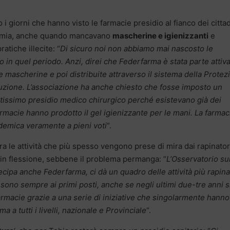
 i giorni che hanno visto le farmacie presidio al fianco dei cittad
andemia, anche quando mancavano
mascherine e igienizzanti
e
atiche illecite: “
Di sicuro noi non abbiamo mai nascosto le
in quel periodo. Anzi, direi che Federfarma è stata parte attiv
e mascherine e poi distribuite attraverso il sistema della Protez
ribuzione. L’associazione ha anche chiesto che fosse imposto un
tissimo presidio medico chirurgico perché esistevano già dei
farmacie hanno prodotto il gel igienizzante per le mani. La farmac
ndemica veramente a pieni voti
“.
tra le attività che più spesso vengono prese di mira dai rapinator
in flessione, sebbene il problema permanga: “
L’Osservatorio su
tecipa anche Federfarma, ci dà un quadro delle attività più rapina
sono sempre ai primi posti, anche se negli ultimi due-tre anni s
rmacie grazie a una serie di iniziative che singolarmente hanno
a a tutti i livelli, nazionale e Provinciale
“.