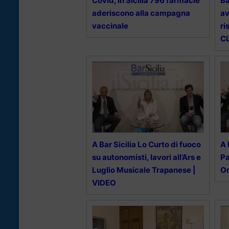
Covid, in Sicilia 796 farmacie
Ba
aderiscono alla campagna
av
vaccinale
ri
CL
A Bar Sicilia Lo Curto di fuoco
A 
su autonomisti, lavori all’Ars e
Pa
Luglio Musicale Trapanese |
Or
VIDEO