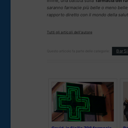
Infine, una battuta sulla ‘
farmacia del fu
saranno farmacie più belle o meno belle
rapporto diretto con il mondo della salut
Tutti gli articoli dell'autore
BarSi
Questo articolo fa parte delle categorie: