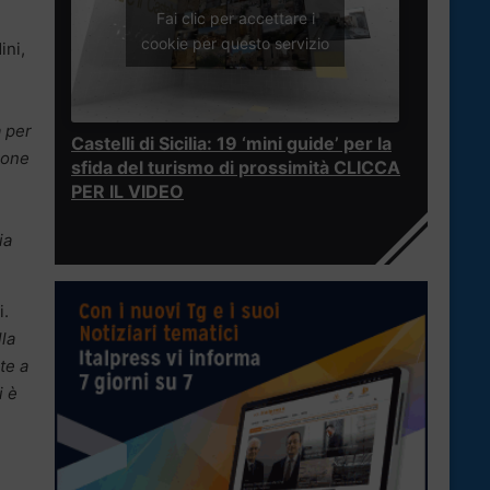
Fai clic per accettare i
cookie per questo servizio
ini,
a per
Castelli di Sicilia: 19 ‘mini guide’ per la
ione
sfida del turismo di prossimità CLICCA
PER IL VIDEO
ia
i.
lla
te a
i è