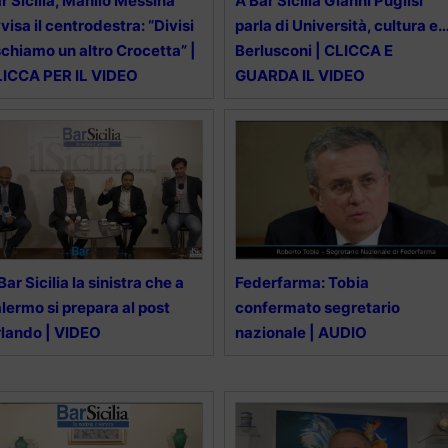
r Sicilia, Manlio Messina
A Bar Sicilia Gianni Puglisi
visa il centrodestra: “Divisi
parla di Università, cultura e
schiamo un altro Crocetta” |
Berlusconi | CLICCA E
ICCA PER IL VIDEO
GUARDA IL VIDEO
Bar Sicilia la sinistra che a
Federfarma: Tobia
lermo si prepara al post
confermato segretario
lando | VIDEO
nazionale | AUDIO