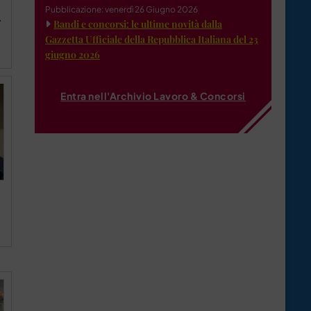
Pubblicazione: venerdì 26 Giugno 2026
…
Bandi e concorsi: le ultime novità dalla
Gazzetta Ufficiale della Repubblica Italiana del 23
giugno 2026
Entra nell'Archivio Lavoro & Concorsi