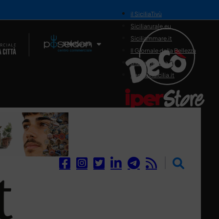
il SiciliaTivù
Siciliarurale.eu
Siciliammare.it
Il Network
Il Giornale della Bellezza
Siciliamedica.it
Sanitainsicilia.it