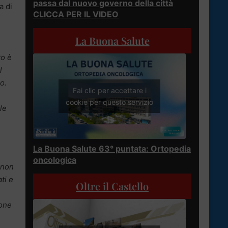
passa dal nuovo governo della città
a di
CLICCA PER IL VIDEO
La Buona Salute
to è
l
o.
Fai clic per accettare i
cookie per questo servizio
le
La Buona Salute 63° puntata: Ortopedia
oncologica
 non
ti e
Oltre il Castello
ione