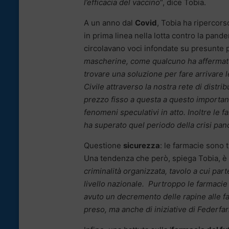
l’efficacia del vaccino
“, dice Tobia.
A un anno dal
Covid
, Tobia ha ripercorso
in prima linea nella lotta contro la p
circolavano voci infondate su presunte pr
mascherine, come qualcuno ha affermato 
trovare una soluzione per fare arrivare l
Civile attraverso la nostra rete di dist
prezzo fisso a questa a questo importan
fenomeni speculativi in atto. Inoltre le 
ha superato quel periodo della crisi pa
Questione
sicurezza
: le farmacie sono 
Una tendenza che però, spiega Tobia, è 
criminalità organizzata, tavolo a cui par
livello nazionale. Purtroppo le farmacie 
avuto un decremento delle rapine alle fa
preso, ma anche di iniziative di Federfarm