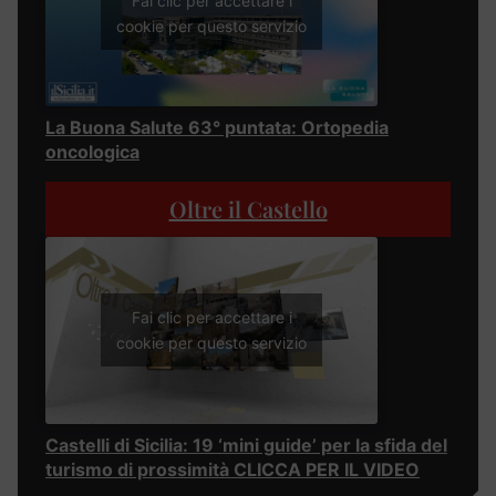
Fai clic per accettare i
cookie per questo servizio
La Buona Salute 63° puntata: Ortopedia
oncologica
Oltre il Castello
Fai clic per accettare i
cookie per questo servizio
Castelli di Sicilia: 19 ‘mini guide’ per la sfida del
turismo di prossimità CLICCA PER IL VIDEO