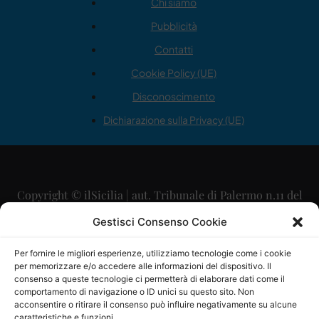
Chi siamo
Pubblicità
Contatti
Cookie Policy (UE)
Disconoscimento
Dichiarazione sulla Privacy (UE)
Copyright © ilSicilia | aut. Tribunale di Palermo n.11 del
29/09/2015
Gestisci Consenso Cookie
Editore: Mercurio Comunicazione Soc. Coop. A.R.L.
Per fornire le migliori esperienze, utilizziamo tecnologie come i cookie
per memorizzare e/o accedere alle informazioni del dispositivo. Il
Direttore Editoriale: Maurizio Scaglione
consenso a queste tecnologie ci permetterà di elaborare dati come il
comportamento di navigazione o ID unici su questo sito. Non
Direttore Responsabile: Maria Calabrese
acconsentire o ritirare il consenso può influire negativamente su alcune
caratteristiche e funzioni.