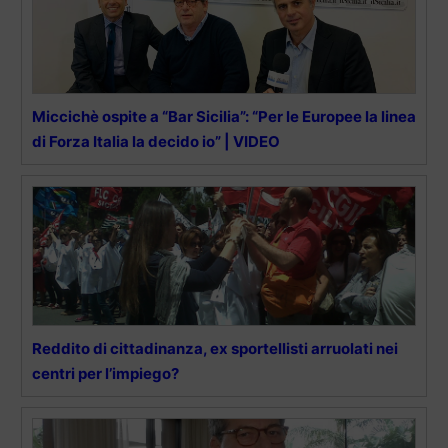
Miccichè ospite a “Bar Sicilia”: “Per le Europee la linea
di Forza Italia la decido io” | VIDEO
Reddito di cittadinanza, ex sportellisti arruolati nei
centri per l’impiego?