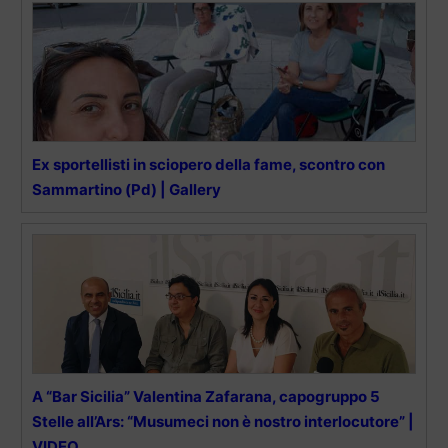
Ex sportellisti in sciopero della fame, scontro con
Sammartino (Pd) | Gallery
A “Bar Sicilia” Valentina Zafarana, capogruppo 5
Stelle all’Ars: “Musumeci non è nostro interlocutore” |
VIDEO