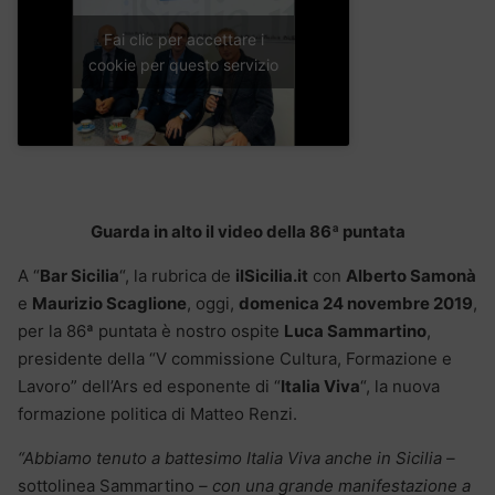
Fai clic per accettare i
cookie per questo servizio
Guarda in alto il video della 86ª puntata
A “
Bar Sicilia
“, la rubrica de
ilSicilia.it
con
Alberto Samonà
e
Maurizio Scaglione
, oggi,
domenica 24 novembre 2019
,
per la 86ª puntata è nostro ospite
Luca Sammartino
,
presidente della “V commissione Cultura, Formazione e
Lavoro” dell’Ars ed esponente di “
Italia Viva
“, la nuova
formazione politica di Matteo Renzi.
“Abbiamo tenuto a battesimo Italia Viva anche in Sicilia –
sottolinea Sammartino
– con una grande manifestazione a