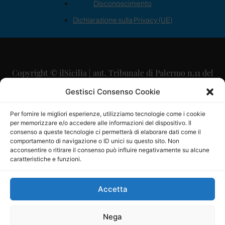
Disconoscimento
Dichiarazione sulla Privacy (UE)
Copyright © ilSicilia | aut. Tribunale di Palermo n.11 del
29/09/2015
Gestisci Consenso Cookie
Editore: Mercurio Comunicazione Soc. Coop. A.R.L.
Per fornire le migliori esperienze, utilizziamo tecnologie come i cookie
per memorizzare e/o accedere alle informazioni del dispositivo. Il
Direttore Editoriale: Maurizio Scaglione
consenso a queste tecnologie ci permetterà di elaborare dati come il
comportamento di navigazione o ID unici su questo sito. Non
Direttore Responsabile: Maria Calabrese
acconsentire o ritirare il consenso può influire negativamente su alcune
caratteristiche e funzioni.
p.zza Sant’Oliva, 9 – 90141 – Palermo – 091335557
P.IVA: 06334930820
Accetta
Mercurio Comunicazione Società Cooperativa a r.l. è
iscritta al Registro degli Operatori di Comunicazione al
Nega