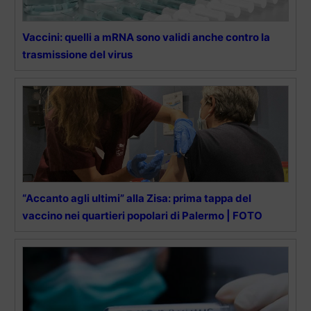
Vaccini: quelli a mRNA sono validi anche contro la
trasmissione del virus
“Accanto agli ultimi” alla Zisa: prima tappa del
vaccino nei quartieri popolari di Palermo | FOTO