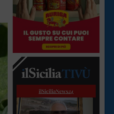
ilSiciliaNews
24