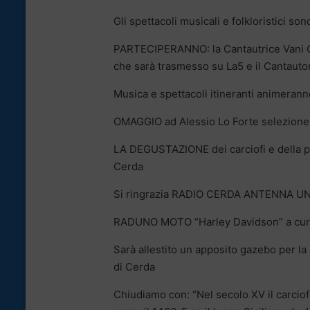
Gli spettacoli musicali e folkloristici 
PARTECIPERANNO: la Cantautrice Vani C,
che sarà trasmesso su La5 e il Cantauto
Musica e spettacoli itineranti animeranno 
OMAGGIO ad Alessio Lo Forte selezione M
LA DEGUSTAZIONE dei carciofi e della pa
Cerda
Si ringrazia RADIO CERDA ANTENNA UNO e
RADUNO MOTO “Harley Davidson” a cura d
Sarà allestito un apposito gazebo per la
di Cerda
Chiudiamo con: “Nel secolo XV il carciofo