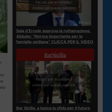
Fai clic per accettare i
cookie per questo servizio
Sala d’Ercole approva la rottamazione,
Abbate: “Norma importante per le
famiglie siciliane” CLICCA PER IL VIDEO
BarSicilia
r
nto
Fai clic per accettare i
ue
cookie per questo servizio
lla
Bar Sicilia, a Ispica la sfida per il futuro