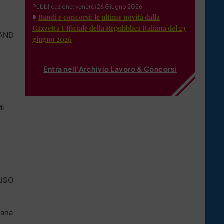
Pubblicazione: venerdì 26 Giugno 2026
Bandi e concorsi: le ultime novità dalla
Gazzetta Ufficiale della Repubblica Italiana del 23
BAND
giugno 2026
Entra nell'Archivio Lavoro & Concorsi
di
LISO
cana