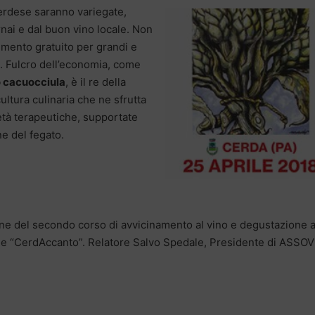
erdese saranno variegate,
nai e dal buon vino locale. Non
imento gratuito per grandi e
ti. Fulcro dell’economia, come
o cacuocciula
, è il re della
cultura culinaria che ne sfrutta
ietà terapeutiche, supportate
ne del fegato.
one del secondo corso di avvicinamento al vino e degustazione 
ale “CerdAccanto”. Relatore Salvo Spedale, Presidente di ASSOV