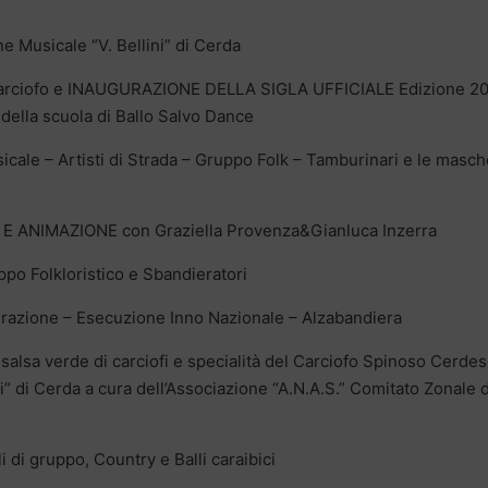
 Musicale “V. Bellini” di Cerda
l Carciofo e INAUGURAZIONE DELLA SIGLA UFFICIALE Edizione 2
della scuola di Ballo Salvo Dance
ale – Artisti di Strada – Gruppo Folk – Tamburinari e le masc
 ANIMAZIONE con Graziella Provenza&Gianluca Inzerra
po Folkloristico e Sbandieratori
berazione – Esecuzione Inno Nazionale – Alzabandiera
lsa verde di carciofi e specialità del Carciofo Spinoso Cerdes
i” di Cerda a cura dell’Associazione “A.N.A.S.” Comitato Zonale d
 di gruppo, Country e Balli caraibici