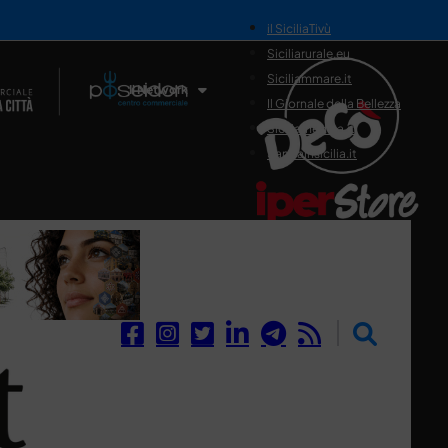
il SiciliaTivù
Siciliarurale.eu
Siciliammare.it
Il Network
Il Giornale della Bellezza
Siciliamedica.it
Sanitainsicilia.it