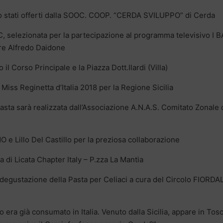
sono stati offerti dalla SOOC. COOP. “CERDA SVILUPPO” di Cerda
 selezionata per la partecipazione al programma televisivo I 
re Alfredo Daidone
il Corso Principale e la Piazza Dott.Ilardi (Villa)
iss Reginetta d’Italia 2018 per la Regione Sicilia
sta sarà realizzata dall’Associazione A.N.A.S. Comitato Zonale 
 Lillo Del Castillo per la preziosa collaborazione
i Licata Chapter Italy – P.zza La Mantia
 degustazione della Pasta per Celiaci a cura del Circolo FIORDA
 era già consumato in Italia. Venuto dalla Sicilia, appare in Tos