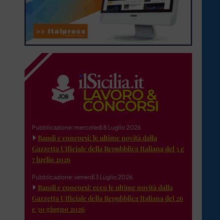
Pubblicazione: mercoledì 8 Luglio 2026
Bandi e concorsi: le ultime novità dalla
Gazzetta Ufficiale della Repubblica Italiana del 3 e
7 luglio 2026
Pubblicazione: venerdì 3 Luglio 2026
Bandi e concorsi: ecco le ultime novità dalla
Gazzetta Ufficiale della Repubblica Italiana del 26
e 30 giugno 2026