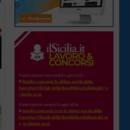
n
Pubblicazione: mercoledì 8 Luglio 2026
Bandi e concorsi: le ultime novità dalla
Gazzetta Ufficiale della Repubblica Italiana del 3 e
7 luglio 2026
Pubblicazione: venerdì 3 Luglio 2026
Bandi e concorsi: ecco le ultime novità dalla
Gazzetta Ufficiale della Repubblica Italiana del 26
e 30 giugno 2026