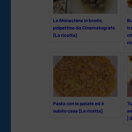
Le Monachine in brodo,
Bu
polpettine da Cinematografo
tr
[La ricetta]
ch
ri
Pasta con le patate ed è
Tu
subito casa [La ricetta]
se
|