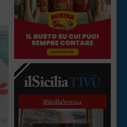
ilSiciliaNews
24