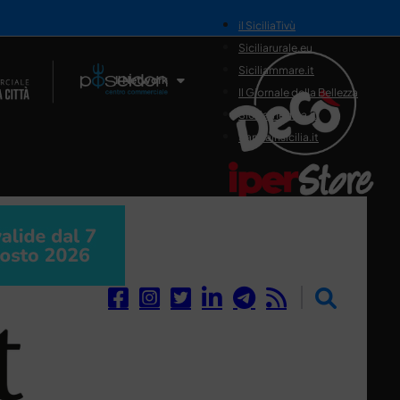
il SiciliaTivù
Siciliarurale.eu
Siciliammare.it
Il Network
Il Giornale della Bellezza
Siciliamedica.it
Sanitainsicilia.it