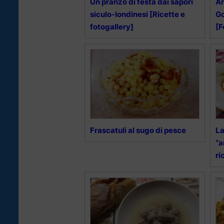
Un pranzo di festa dai sapori
An
siculo-londinesi [Ricette e
Go
fotogallery]
[F
Frascatuli al sugo di pesce
La
“a
ri