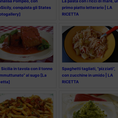
nalisa Pompeo, con
La pasta con i ricci di mare, u
Sicily, conquista gli States
primo piatto letterario | LA
otogallery]
RICETTA
 Sicilia in tavola con il tonno
Spaghetti tagliati, “pizziati”,
mmuttunato” al sugo [La
con zucchine in umido | LA
cetta]
RICETTA