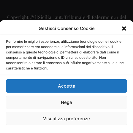
Copyright © ilSicilia | aut. Tribunale di Palermo n.11 del
29/09/2015
Gestisci Consenso Cookie
Editore: Mercurio Comunicazione Soc. Coop. A.R.L.
Per fornire le migliori esperienze, utilizziamo tecnologie come i cookie
per memorizzare e/o accedere alle informazioni del dispositivo. Il
Direttore Editoriale: Maurizio Scaglione
consenso a queste tecnologie ci permetterà di elaborare dati come il
comportamento di navigazione o ID unici su questo sito. Non
Direttore Responsabile: Maria Calabrese
acconsentire o ritirare il consenso può influire negativamente su alcune
caratteristiche e funzioni.
p.zza Sant’Oliva, 9 – 90141 – Palermo – 091335557
P.IVA: 06334930820
Accetta
Mercurio Comunicazione Società Cooperativa a r.l. è
iscritta al Registro degli Operatori di Comunicazione al
Nega
numero 26988
Visualizza preferenze
Sito gestito da
La Digitale srl
–
info@ladigitale.it