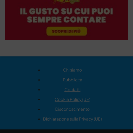
Chi siamo
Pubblicità
Contatti
Cookie Policy (UE)
Disconoscimento
Dichiarazione sulla Privacy (UE)