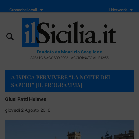
Cronache locali
Il Network
Fondato da Maurizio Scaglione
SABATO 8 AGOSTO 2026 - AGGIORNATO ALLE 12:53
A ISPICA PER VIVERE “LA NOTTE DEI
SAPORI” [IL PROGRAMMA]
Giusi Patti Holmes
giovedì 2 Agosto 2018