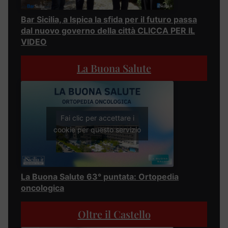
Bar Sicilia, a Ispica la sfida per il futuro passa
dal nuovo governo della città CLICCA PER IL
VIDEO
La Buona Salute
Fai clic per accettare i
cookie per questo servizio
La Buona Salute 63° puntata: Ortopedia
oncologica
Oltre il Castello