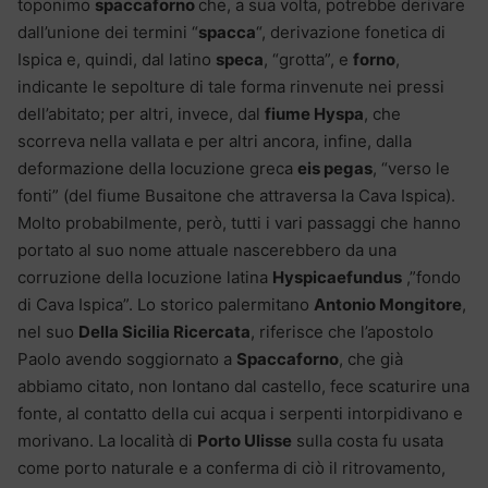
toponimo
spaccaforno
che, a sua volta, potrebbe derivare
dall’unione dei termini “
spacca
“, derivazione fonetica di
Ispica e, quindi, dal latino
speca
, “grotta”, e
forno
,
indicante le sepolture di tale forma rinvenute nei pressi
dell’abitato; per altri, invece, dal
fiume Hyspa
, che
scorreva nella vallata e per altri ancora, infine, dalla
deformazione della locuzione greca
eis pegas
, “verso le
fonti” (del fiume Busaitone che attraversa la Cava Ispica).
Molto probabilmente, però, tutti i vari passaggi che hanno
portato al suo nome attuale nascerebbero da una
corruzione della locuzione latina
Hyspicaefundus
,”fondo
di Cava Ispica”. Lo storico palermitano
Antonio Mongitore
,
nel suo
Della Sicilia Ricercata
, riferisce che l’apostolo
Paolo avendo soggiornato a
Spaccaforno
, che già
abbiamo citato, non lontano dal castello, fece scaturire una
fonte, al contatto della cui acqua i serpenti intorpidivano e
morivano. La località di
Porto Ulisse
sulla costa fu usata
come porto naturale e a conferma di ciò il ritrovamento,