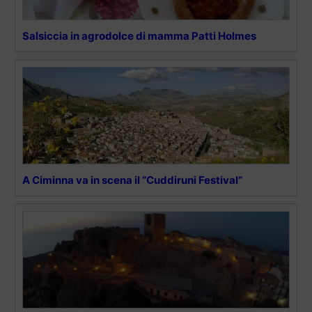
Salsiccia in agrodolce di mamma Patti Holmes
A Ciminna va in scena il “Cuddiruni Festival”