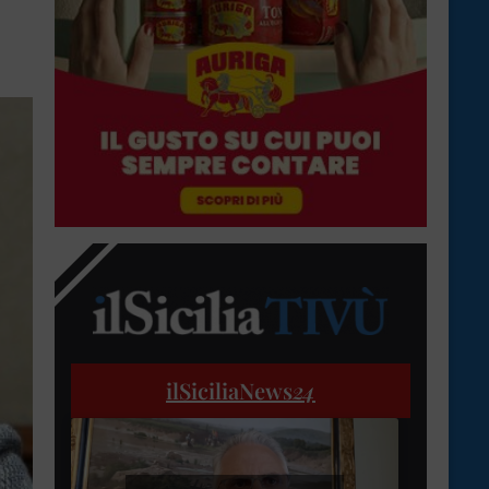
ilSiciliaNews
24