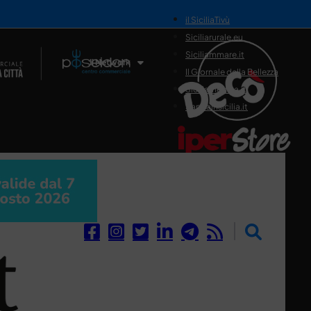
il SiciliaTivù
Siciliarurale.eu
Siciliammare.it
Il Network
Il Giornale della Bellezza
Siciliamedica.it
Sanitainsicilia.it