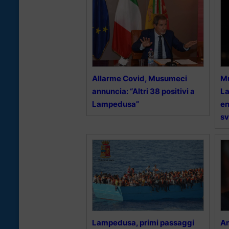
Allarme Covid, Musumeci
Mu
annuncia: “Altri 38 positivi a
La
Lampedusa”
en
sv
Lampedusa, primi passaggi
Am