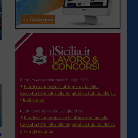
Pubblicazione: mercoledì 8 Luglio 2026
Bandi e concorsi: le ultime novità dalla
Gazzetta Ufficiale della Repubblica Italiana del 3 e
7 luglio 2026
Pubblicazione: venerdì 3 Luglio 2026
Bandi e concorsi: ecco le ultime novità dalla
Gazzetta Ufficiale della Repubblica Italiana del 26
e 30 giugno 2026
o