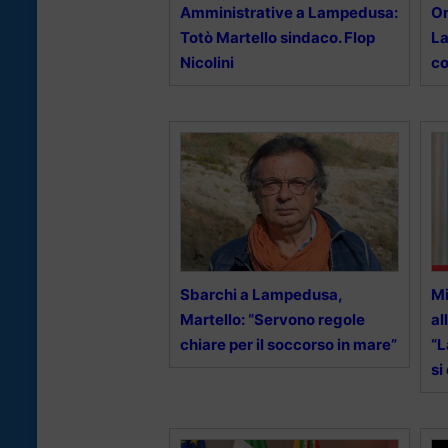
Amministrative a Lampedusa:
On
Totò Martello sindaco. Flop
La
Nicolini
co
Sbarchi a Lampedusa,
Mi
Martello: “Servono regole
al
chiare per il soccorso in mare”
“
si