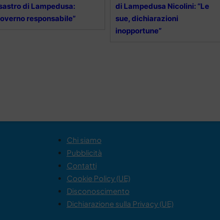
sastro di Lampedusa:
di Lampedusa Nicolini: “Le
overno responsabile”
sue, dichiarazioni
inopportune”
Chi siamo
Pubblicità
Contatti
Cookie Policy (UE)
Disconoscimento
Dichiarazione sulla Privacy (UE)