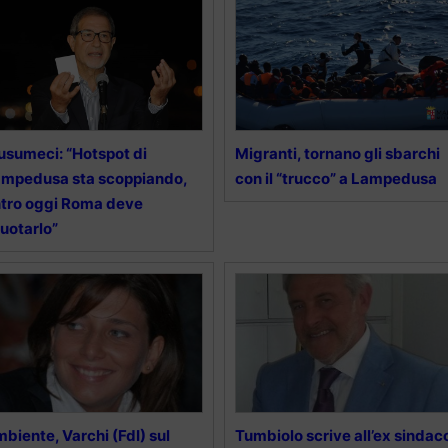
sumeci: “Hotspot di
Migranti, tornano gli sbarchi
mpedusa sta scoppiando,
con il “trucco” a Lampedusa
tro oggi Roma deve
uotarlo”
biente, Varchi (FdI) sul
Tumbiolo scrive all’ex sindac