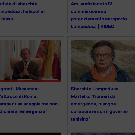
data di sbarchi a
Ars, audizione in IV
mpedusa: hotspot al
commissione su
llasso
potenziamento aeroporto
Lampedusa | VIDEO
granti, Musumeci
Sbarchi a Lampedusa,
l’attacco di Roma:
Martello: “Numeri da
Lampedusa scoppia ma non
emergenza, bisogna
 dichiara l’emergenza”
collaborare con il governo
tunisino”