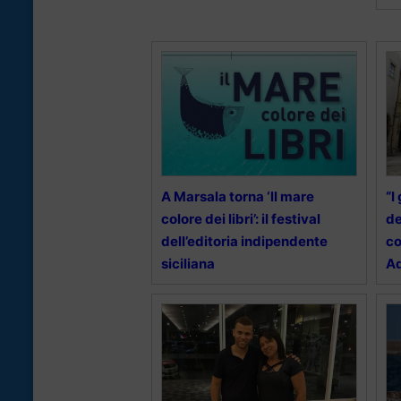
A Marsala torna ‘ll mare
“I
colore dei libri’: il festival
de
dell’editoria indipendente
co
siciliana
Ad