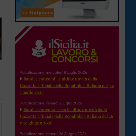
a
Pubblicazione: mercoledì 8 Luglio 2026
Bandi e concorsi: le ultime novità dalla
Gazzetta Ufficiale della Repubblica Italiana del 3 e
7 luglio 2026
Pubblicazione: venerdì 3 Luglio 2026
Bandi e concorsi: ecco le ultime novità dalla
Gazzetta Ufficiale della Repubblica Italiana del 26
e 30 giugno 2026
Pubblicazione: venerdì 26 Giugno 2026