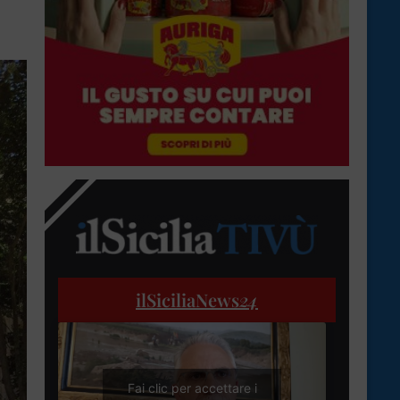
ilSiciliaNews
24
Fai clic per accettare i