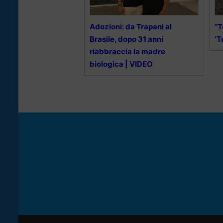
Adozioni: da Trapani al
“T
Brasile, dopo 31 anni
‘T
riabbraccia la madre
biologica | VIDEO