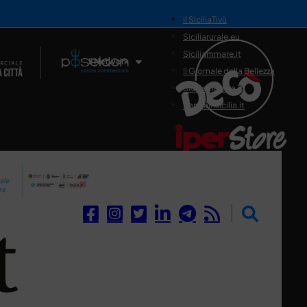
il SiciliaTivù
Siciliarurale.eu
Siciliammare.it
Il Network
Il Giornale della Bellezza
Siciliamedica.it
Sanitainsicilia.it