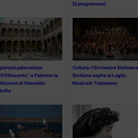
[Il programma]
 giornali palermitani
Cultura: l’Orchestra Sinfonic
ll’Ottocento”, a Palermo la
Siciliana ospite al Luglio
llezione di Gesualdo
Musicale Trapanese
elfio