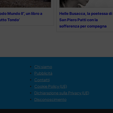
odo Mundo II”, un libro a
Helle Busacca, la poetessa di
utto Tondo’
San Piero Patti con la
sofferenza per compagna
Chi siamo
Pubblicità
Contatti
Cookie Policy (UE)
Dichiarazione sulla Privacy (UE)
Disconoscimento