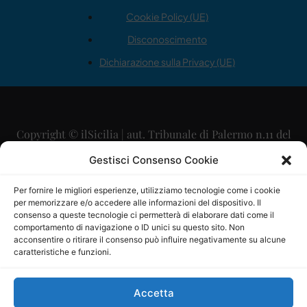
Cookie Policy (UE)
Disconoscimento
Dichiarazione sulla Privacy (UE)
Copyright © ilSicilia | aut. Tribunale di Palermo n.11 del
29/09/2015
Gestisci Consenso Cookie
Editore: Mercurio Comunicazione Soc. Coop. A.R.L.
Per fornire le migliori esperienze, utilizziamo tecnologie come i cookie
per memorizzare e/o accedere alle informazioni del dispositivo. Il
Direttore Editoriale: Maurizio Scaglione
consenso a queste tecnologie ci permetterà di elaborare dati come il
comportamento di navigazione o ID unici su questo sito. Non
Direttore Responsabile: Maria Calabrese
acconsentire o ritirare il consenso può influire negativamente su alcune
caratteristiche e funzioni.
p.zza Sant’Oliva, 9 – 90141 – Palermo – 091335557
P.IVA: 06334930820
Accetta