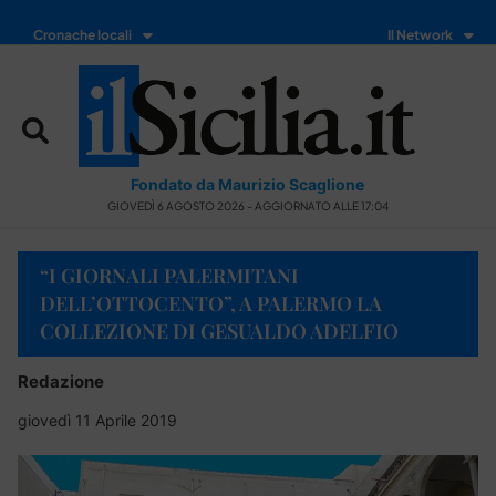
Cronache locali
Il Network
Fondato da Maurizio Scaglione
GIOVEDÌ 6 AGOSTO 2026 - AGGIORNATO ALLE 17:04
“I GIORNALI PALERMITANI
DELL’OTTOCENTO”, A PALERMO LA
COLLEZIONE DI GESUALDO ADELFIO
Redazione
giovedì 11 Aprile 2019