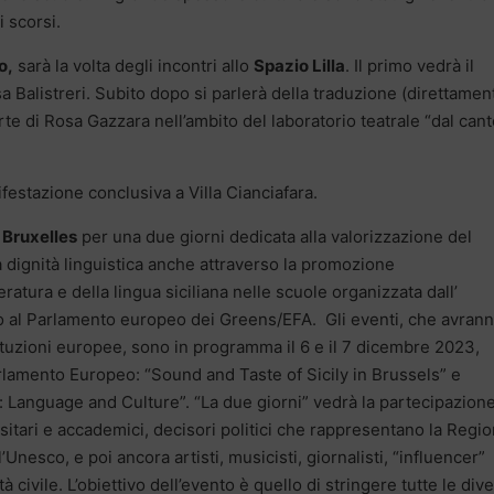
i scorsi.
o,
sarà la volta degli incontri allo
Spazio Lilla
. Il primo vedrà il
 Balistreri. Subito dopo si parlerà della traduzione (direttamen
rte di Rosa Gazzara nell’ambito del laboratorio teatrale “dal cant
estazione conclusiva a Villa Cianciafara.
a Bruxelles
per una due giorni dedicata alla valorizzazione del
ua dignità linguistica anche attraverso la promozione
eratura e della lingua siciliana nelle scuole organizzata dall’
 al Parlamento europeo dei Greens/EFA. Gli eventi, che avran
tituzioni europee, sono in programma il 6 e il 7 dicembre 2023,
rlamento Europeo: “Sound and Taste of Sicily in Brussels” e
: Language and Culture”. “La due giorni” vedrà la partecipazione
ersitari e accademici, decisori politici che rappresentano la Regi
’Unesco, e poi ancora artisti, musicisti, giornalisti, “influencer”
tà civile. L’obiettivo dell’evento è quello di stringere tutte le div