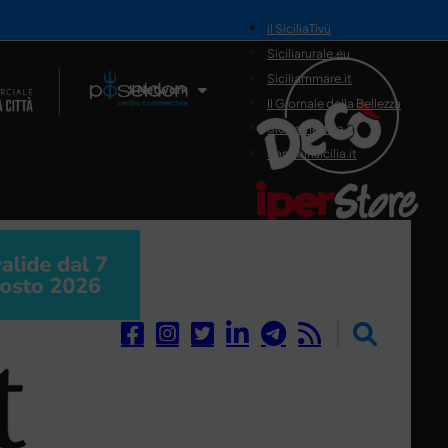
il SiciliaTivù
Siciliarurale.eu
Siciliammare.it
Il Network
Il Giornale della Bellezza
Siciliamedica.it
Sanitainsicilia.it