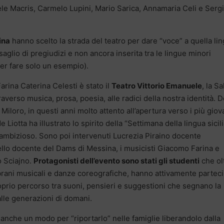
ele Macris, Carmelo Lupini, Mario Sarica, Annamaria Celi e Serg
ina
hanno scelto la strada del teatro per dare “voce” a quella lin
rsaglio di pregiudizi e non ancora inserita tra le lingue minori
 per fare solo un esempio).
Farina Caterina Celesti è stato il
Teatro Vittorio Emanuele
, la Sa
raverso musica, prosa, poesia, alle radici della nostra identità. 
 Miloro, in questi anni molto attento all’apertura verso i più giov
 Liotta ha illustrato lo spirito della “Settimana della lingua sicil
 ambizioso. Sono poi intervenuti Lucrezia Piraino docente
ello docente del Dams di Messina, i musicisti Giacomo Farina e
o Sciajno.
Protagonisti dell’evento sono stati gli studenti
che ol
 brani musicali e danze coreografiche, hanno attivamente partec
roprio percorso tra suoni, pensieri e suggestioni che segnano la
lle generazioni di domani.
è anche un modo per “riportarlo” nelle famiglie liberandolo dalla