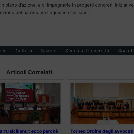
un piano d’azione, e di impegnarle in progetti concreti, iniziative
tezione del patrimonio linguistico siciliano.
aca
Cultura
Scuola
Scuola e Università
Societ
Articoli Correlati
arru sicilianu”: ecco perchè
Torneo Ordine degli avvocati