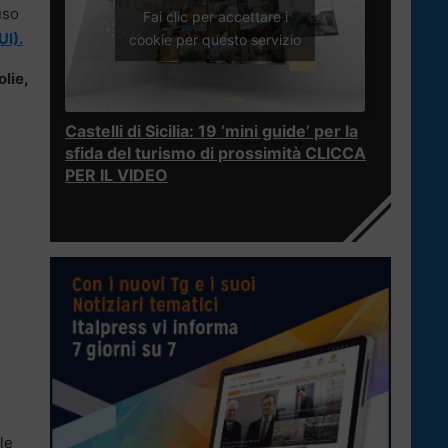
uso
Fai clic per accettare i
UI).
cookie per questo servizio
olie,
Castelli di Sicilia: 19 ‘mini guide’ per la
sfida del turismo di prossimità CLICCA
PER IL VIDEO
le