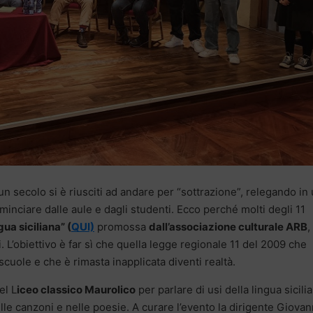
un secolo si è riusciti ad andare per “sottrazione”, relegando in
inciare dalle aule e dagli studenti. Ecco perché molti degli 11
ua siciliana” (
QUI)
promossa
dall’associazione culturale ARB
,
 L’obiettivo è far sì che quella legge regionale 11 del 2009 che
scuole e che è rimasta inapplicata diventi realtà.
el L
iceo classico Maurolico
per parlare di usi della lingua sicili
nelle canzoni e nelle poesie. A curare l’evento la dirigente Giova