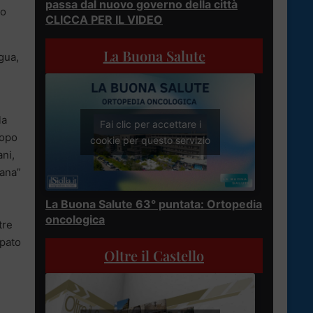
passa dal nuovo governo della città
io
CLICCA PER IL VIDEO
La Buona Salute
gua,
la
Fai clic per accettare i
Dopo
cookie per questo servizio
ani,
iana”
La Buona Salute 63° puntata: Ortopedia
oncologica
tre
ipato
Oltre il Castello