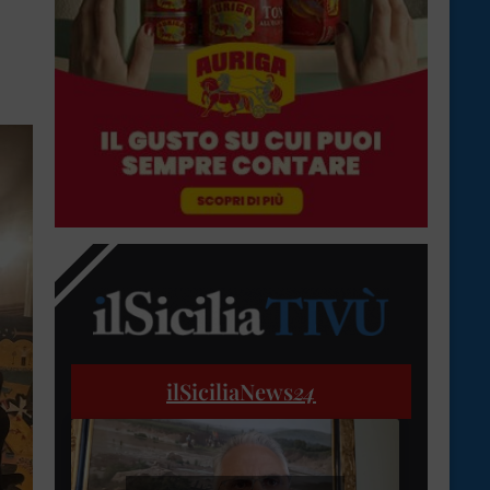
ilSiciliaNews
24