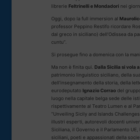
librerie
Feltrinelli e Mondadori
nei giorn
Oggi, dopo la full immersion al
Maurolic
professor Peppino Restifo ricordare Rosa
dal greco in siciliano) dell’Odissea da pa
cuntu”.
Si prosegue fino a domenica con la manif
Ma non è finita qui.
Dalla Sicilia si vola 
patrimonio linguistico siciliano, della s
dell’insegnamento della storia, della lett
eurodeputato
Ignazio Corrao
del gruppo
luogo nella capitale belga sede delle is
rispettivamente al Teatro Lumen e al Pa
“Unveiling Sicily and Islands Challenges
illustri esperti, autorevoli docenti univ
Siciliana, il Governo e il Parlamento UE, l
siciliani, poeti e appassionati della socie