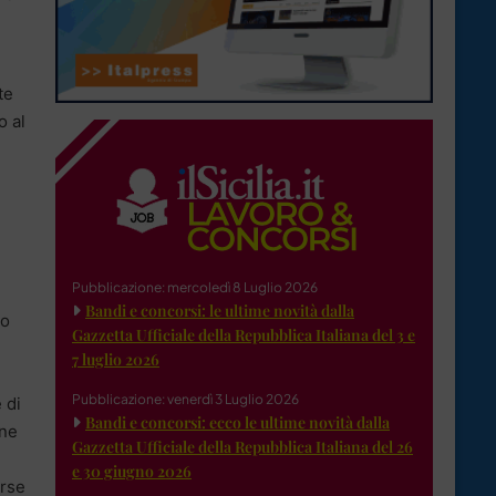
te
o al
Pubblicazione: mercoledì 8 Luglio 2026
Bandi e concorsi: le ultime novità dalla
no
Gazzetta Ufficiale della Repubblica Italiana del 3 e
7 luglio 2026
Pubblicazione: venerdì 3 Luglio 2026
 di
Bandi e concorsi: ecco le ultime novità dalla
one
Gazzetta Ufficiale della Repubblica Italiana del 26
e 30 giugno 2026
erse