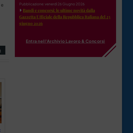
Pubblicazione: venerdì 26 Giugno 2026
 e
Bandi e concorsi: le ultime novità dalla
Gazzetta Ufficiale della Repubblica Italiana del 23
giugno 2026
Entra nell'Archivio Lavoro & Concorsi
à
: