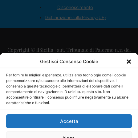
Disconoscimento
Dichiarazione sulla Privacy (UE)
Copyright © ilSicilia | aut. Tribunale di Palermo n.11 del
29/09/2015
Gestisci Consenso Cookie
Editore: Mercurio Comunicazione Soc. Coop. A.R.L.
Per fornire le migliori esperienze, utilizziamo tecnologie come i cookie
per memorizzare e/o accedere alle informazioni del dispositivo. Il
Direttore Editoriale: Maurizio Scaglione
consenso a queste tecnologie ci permetterà di elaborare dati come il
comportamento di navigazione o ID unici su questo sito. Non
Direttore Responsabile: Maria Calabrese
acconsentire o ritirare il consenso può influire negativamente su alcune
caratteristiche e funzioni.
p.zza Sant’Oliva, 9 – 90141 – Palermo – 091335557
P.IVA: 06334930820
Accetta
Mercurio Comunicazione Società Cooperativa a r.l. è
iscritta al Registro degli Operatori di Comunicazione al