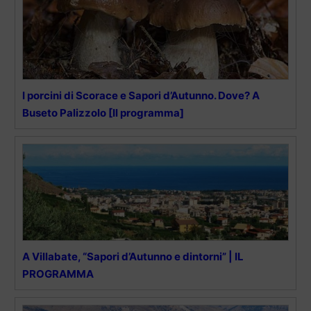
I porcini di Scorace e Sapori d’Autunno. Dove? A
Buseto Palizzolo [Il programma]
A Villabate, “Sapori d’Autunno e dintorni” | IL
PROGRAMMA