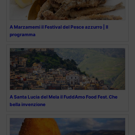
A Marzamemi il Festival del Pesce azzurro | Il
programma
A Santa Lucia del Mela il FuddAmo Food Fest. Che
bella invenzione