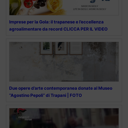
Imprese per la Gola: il trapanese e l’eccellenza
agroalimentare da record CLICCA PER IL VIDEO
Due opere d’arte contemporanea donate al Museo
“Agostino Pepoli” di Trapani | FOTO