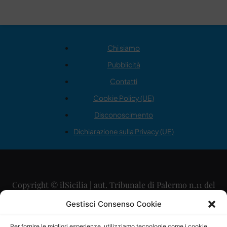
Chi siamo
Pubblicità
Contatti
Cookie Policy (UE)
Disconoscimento
Dichiarazione sulla Privacy (UE)
Copyright © ilSicilia | aut. Tribunale di Palermo n.11 del
29/09/2015
Gestisci Consenso Cookie
Editore: Mercurio Comunicazione Soc. Coop. A.R.L.
Per fornire le migliori esperienze, utilizziamo tecnologie come i cookie