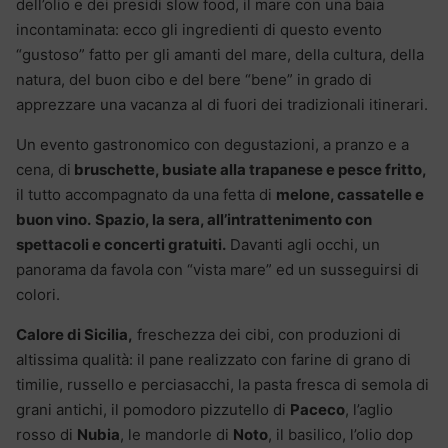
dell’olio e dei presidi slow food, il mare con una baia
incontaminata: ecco gli ingredienti di questo evento
“gustoso” fatto per gli amanti del mare, della cultura, della
natura, del buon cibo e del bere “bene” in grado di
apprezzare una vacanza al di fuori dei tradizionali itinerari.
Un evento gastronomico con degustazioni, a pranzo e a
cena, di
bruschette, busiate alla trapanese e pesce fritto,
il tutto accompagnato da una fetta di
melone, cassatelle e
buon vino.
Spazio, la sera, all’intrattenimento con
spettacoli e concerti gratuiti.
Davanti agli occhi, un
panorama da favola con “vista mare” ed un susseguirsi di
colori.
Calore di Sicilia,
freschezza dei cibi, con produzioni di
altissima qualità: il pane realizzato con farine di grano di
timilie, russello e perciasacchi, la pasta fresca di semola di
grani antichi, il pomodoro pizzutello di
Paceco
, l’aglio
rosso di
Nubia
, le mandorle di
Noto
, il basilico, l’olio dop