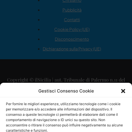
Chi siamo
Pubblicità
Contatti
Cookie Policy (UE)
Disconoscimento
Dichiarazione sulla Privacy (UE)
Copyright © ilSicilia | aut. Tribunale di Palermo n.11 del
29/09/2015
Gestisci Consenso Cookie
Editore: Mercurio Comunicazione Soc. Coop. A.R.L.
Per fornire le migliori esperienze, utilizziamo tecnologie come i cookie
per memorizzare e/o accedere alle informazioni del dispositivo. Il
Direttore Editoriale: Maurizio Scaglione
consenso a queste tecnologie ci permetterà di elaborare dati come il
comportamento di navigazione o ID unici su questo sito. Non
Direttore Responsabile: Maria Calabrese
acconsentire o ritirare il consenso può influire negativamente su alcune
caratteristiche e funzioni.