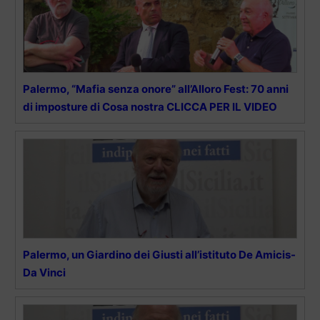
Palermo, “Mafia senza onore” all’Alloro Fest: 70 anni
di imposture di Cosa nostra CLICCA PER IL VIDEO
Palermo, un Giardino dei Giusti all’istituto De Amicis-
Da Vinci