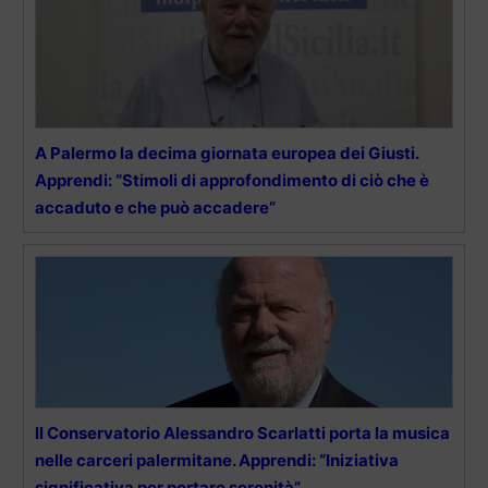
A Palermo la decima giornata europea dei Giusti.
Apprendi: “Stimoli di approfondimento di ciò che è
accaduto e che può accadere”
Il Conservatorio Alessandro Scarlatti porta la musica
nelle carceri palermitane. Apprendi: “Iniziativa
significativa per portare serenità”