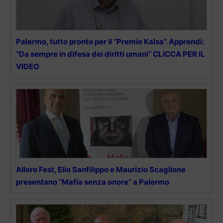
Palermo, tutto pronto per il “Premio Kalsa”. Apprendi:
“Da sempre in difesa dei diritti umani” CLICCA PER IL
VIDEO
Alloro Fest, Elio Sanfilippo e Maurizio Scaglione
presentano “Mafia senza onore” a Palermo