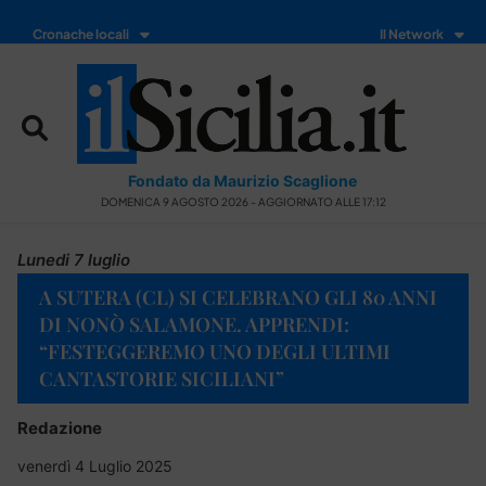
Cronache locali
Il Network
Fondato da Maurizio Scaglione
DOMENICA 9 AGOSTO 2026 - AGGIORNATO ALLE 17:12
Lunedi 7 luglio
A SUTERA (CL) SI CELEBRANO GLI 80 ANNI
DI NONÒ SALAMONE. APPRENDI:
“FESTEGGEREMO UNO DEGLI ULTIMI
CANTASTORIE SICILIANI”
Redazione
venerdì 4 Luglio 2025