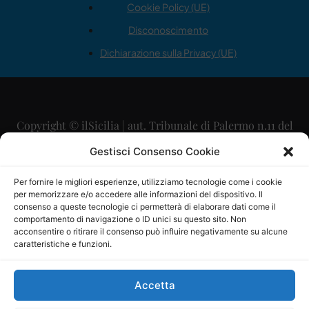
Cookie Policy (UE)
Disconoscimento
Dichiarazione sulla Privacy (UE)
Copyright © ilSicilia | aut. Tribunale di Palermo n.11 del
29/09/2015
Gestisci Consenso Cookie
Editore: Mercurio Comunicazione Soc. Coop. A.R.L.
Per fornire le migliori esperienze, utilizziamo tecnologie come i cookie
per memorizzare e/o accedere alle informazioni del dispositivo. Il
Direttore Editoriale: Maurizio Scaglione
consenso a queste tecnologie ci permetterà di elaborare dati come il
comportamento di navigazione o ID unici su questo sito. Non
Direttore Responsabile: Maria Calabrese
acconsentire o ritirare il consenso può influire negativamente su alcune
caratteristiche e funzioni.
p.zza Sant’Oliva, 9 – 90141 – Palermo – 091335557
P.IVA: 06334930820
Accetta
Mercurio Comunicazione Società Cooperativa a r.l. è