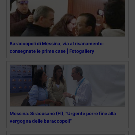
Baraccopoli di Messina, via al risanamento:
consegnate le prime case | Fotogallery
Messina: Siracusano (FI), “Urgente porre fine alla
vergogna delle baraccopoli”