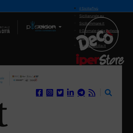
il SiciliaTivù
Siciliarurale.eu
Siciliammare.it
Il Network
Il Giornale della Bellezza
Siciliamedica.it
Sanitainsicilia.it