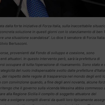
a dalla forte iniziativa di Forza Italia, sulla inaccettabile situaz
 concreta soluzione in questi giorni con lo stanziamento di ben 
ere una situazione scandalosa
“. Lo dice il senatore di Forza Italia
 Silvio Berlusconi.
isorse, provenienti dal Fondo di sviluppo e coesione, sono
nti attuatori. In questo intervento però, sarà la prefettura di
ersi occupare di tutta l’operazione di risanamento. Sono stato e 
tegicità del ruolo indispensabile svolto dalle prefetture d’Italia
e, del rispetto delle regole di trasparenza nel mondo degli enti lo
o con convinzione quando, a fine degli anni novanta, alcune for
a ritengo che il governo sulla vicenda Messina abbia commesso 
re alla Regione Sicilia il compito di soggetto attuatore del
te a svolgere compiti diversi da quelli loro tipicamente assegn