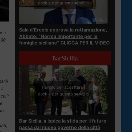
cookie per questo servizio
Sala d’Ercole approva la rottamazione,
ione
Abbate: “Norma importante per le
100
famiglie siciliane” CLICCA PER IL VIDEO
BarSicilia
sarò
Fai clic per accettare i
 a
cookie per questo servizio
cali;
ze
un
Bar Sicilia, a Ispica la sfida per il futuro
ati,
passa dal nuovo governo della città