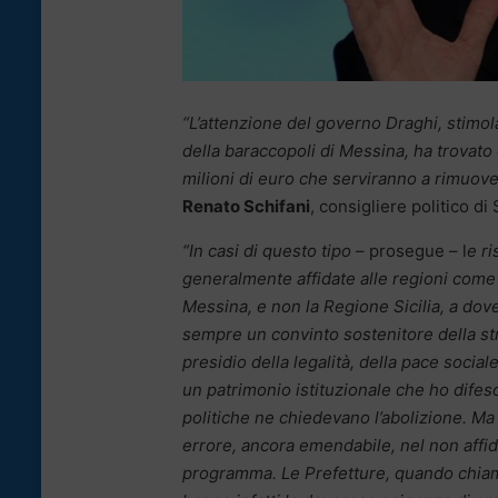
“L’attenzione del governo Draghi, stimolat
della baraccopoli di Messina, ha trovato
milioni di euro che serviranno a rimuov
Renato Schifani
, consigliere politico di
“In casi di questo tipo
– prosegue – l
e r
generalmente affidate alle regioni come e
Messina, e non la Regione Sicilia, a dov
sempre un convinto sostenitore della stra
presidio della legalità, della pace social
un patrimonio istituzionale che ho difes
politiche ne chiedevano l’abolizione. M
errore, ancora emendabile, nel non affida
programma. Le Prefetture, quando chiama