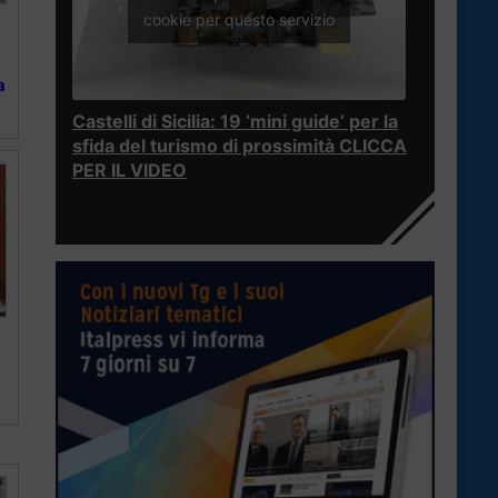
cookie per questo servizio
a
Castelli di Sicilia: 19 ‘mini guide’ per la
sfida del turismo di prossimità CLICCA
PER IL VIDEO