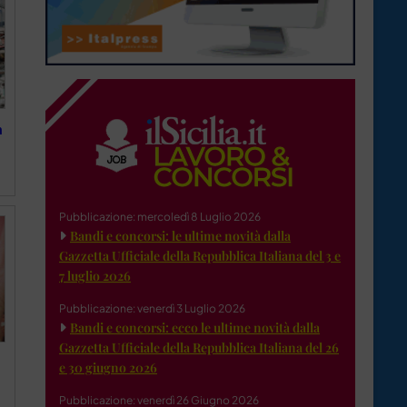
a
Pubblicazione: mercoledì 8 Luglio 2026
Bandi e concorsi: le ultime novità dalla
Gazzetta Ufficiale della Repubblica Italiana del 3 e
7 luglio 2026
Pubblicazione: venerdì 3 Luglio 2026
Bandi e concorsi: ecco le ultime novità dalla
Gazzetta Ufficiale della Repubblica Italiana del 26
e 30 giugno 2026
Pubblicazione: venerdì 26 Giugno 2026