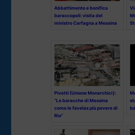
Abbattimento e bonifica
Vi
baraccopoli: visita del
Mu
ministro Carfagna a Messina
St
Pivetti (Unione Monarchici):
Me
“Le baracche di Messina
st
come le favelas più povere di
ba
Rio”