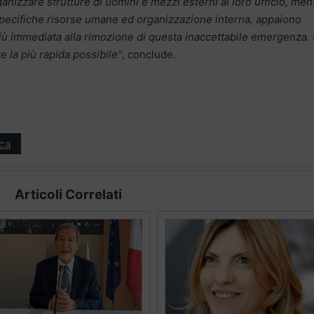
anizzare strutture di uomini e mezzi esterni al loro ufficio, men
i specifiche risorse umane ed organizzazione interna, appaiono
più immediata alla rimozione di questa inaccettabile emergenza.
e la più rapida possibile”
, conclude.
ica
Articoli Correlati