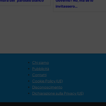
ombra del
“parolaio bianco”
Governo? No, ma se lo
invitassero…
Chi siamo
Pubblicità
Contatti
Cookie Policy (UE)
Disconoscimento
Dichiarazione sulla Privacy (UE)