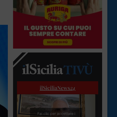
ilSiciliaNews
24
Fai clic per accettare i