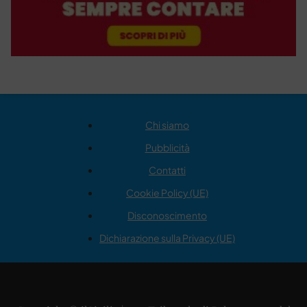
Chi siamo
Pubblicità
Contatti
Cookie Policy (UE)
Disconoscimento
Dichiarazione sulla Privacy (UE)