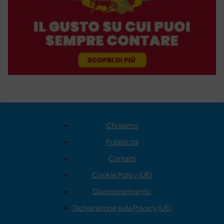
Chi siamo
Pubblicità
Contatti
Cookie Policy (UE)
Disconoscimento
Dichiarazione sulla Privacy (UE)