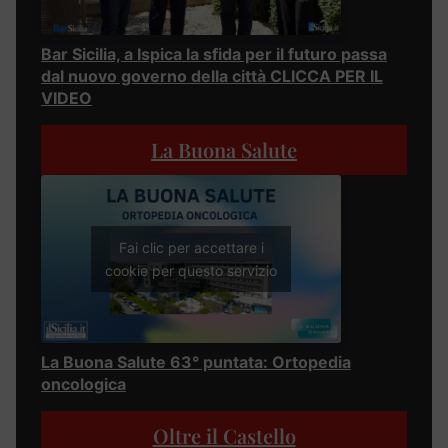
Bar Sicilia, a Ispica la sfida per il futuro passa
dal nuovo governo della città CLICCA PER IL
VIDEO
La Buona Salute
Fai clic per accettare i
cookie per questo servizio
La Buona Salute 63° puntata: Ortopedia
oncologica
Oltre il Castello