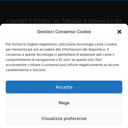
Copyright © ilSicilia | aut. Tribunale di Palermo n.11 del
29/09/2015
Gestisci Consenso Cookie
Editore: Mercurio Comunicazione Soc. Coop. A.R.L.
Per fornire le migliori esperienze, utilizziamo tecnologie come i cookie
per memorizzare e/o accedere alle informazioni del dispositivo. Il
Direttore Editoriale: Maurizio Scaglione
consenso a queste tecnologie ci permetterà di elaborare dati come il
comportamento di navigazione o ID unici su questo sito. Non
Direttore Responsabile: Maria Calabrese
acconsentire o ritirare il consenso può influire negativamente su alcune
caratteristiche e funzioni.
p.zza Sant’Oliva, 9 – 90141 – Palermo – 091335557
P.IVA: 06334930820
Accetta
Mercurio Comunicazione Società Cooperativa a r.l. è
iscritta al Registro degli Operatori di Comunicazione al
Nega
numero 26988
Visualizza preferenze
Sito gestito da
La Digitale srl
–
info@ladigitale.it