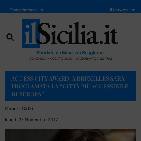
Cronache locali
Il Network
Fondato da Maurizio Scaglione
DOMENICA 9 AGOSTO 2026 - AGGIORNATO ALLE 17:12
ACCESS CITY AWARD, A BRUXELLES SARÀ
PROCLAMATA LA “CITTÀ PIÙ ACCESSIBILE
DI EUROPA”
Cleo Li Calzi
lunedì 27 Novembre 2017