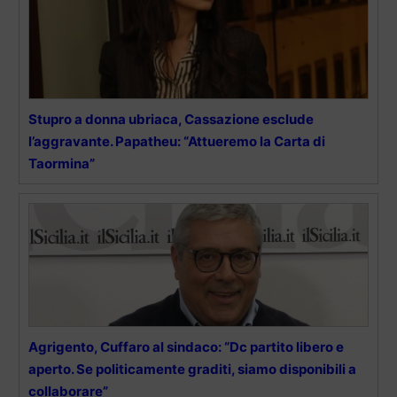
Stupro a donna ubriaca, Cassazione esclude
l’aggravante. Papatheu: “Attueremo la Carta di
Taormina”
Agrigento, Cuffaro al sindaco: “Dc partito libero e
aperto. Se politicamente graditi, siamo disponibili a
collaborare”