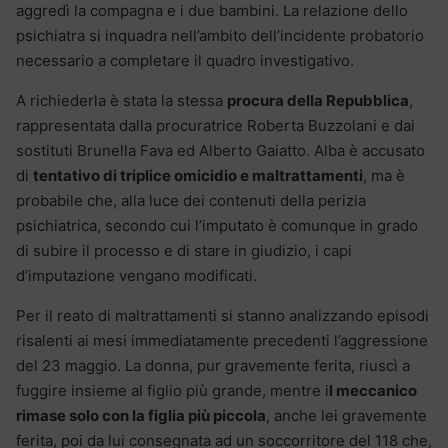
aggredì la compagna e i due bambini. La relazione dello
psichiatra si inquadra nell’ambito dell’incidente probatorio
necessario a completare il quadro investigativo.
A richiederla è stata la stessa
procura della Repubblica
,
rappresentata dalla procuratrice Roberta Buzzolani e dai
sostituti Brunella Fava ed Alberto Gaiatto. Alba è accusato
di
tentativo di triplice omicidio e maltrattamenti
, ma è
probabile che, alla luce dei contenuti della perizia
psichiatrica, secondo cui l’imputato è comunque in grado
di subire il processo e di stare in giudizio, i capi
d’imputazione vengano modificati.
Per il reato di maltrattamenti si stanno analizzando episodi
risalenti ai mesi immediatamente precedenti l’aggressione
del 23 maggio. La donna, pur gravemente ferita, riuscì a
fuggire insieme al figlio più grande, mentre i
l meccanico
rimase solo con la figlia più piccola
, anche lei gravemente
ferita, poi da lui consegnata ad un soccorritore del 118 che,