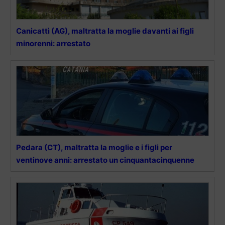
Canicattì (AG), maltratta la moglie davanti ai figli
minorenni: arrestato
Pedara (CT), maltratta la moglie e i figli per
ventinove anni: arrestato un cinquantacinquenne