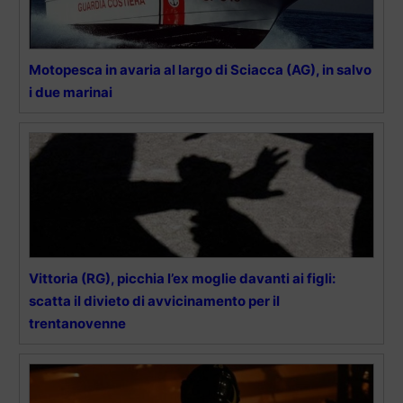
Motopesca in avaria al largo di Sciacca (AG), in salvo
i due marinai
Vittoria (RG), picchia l’ex moglie davanti ai figli:
scatta il divieto di avvicinamento per il
trentanovenne