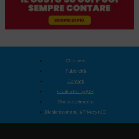
Chi siamo
Pubblicità
Contatti
Cookie Policy (UE)
Disconoscimento
Dichiarazione sulla Privacy (UE)