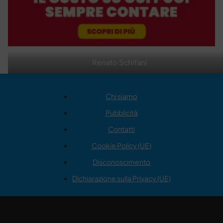
Renato Schifani
Chi siamo
Pubblicità
Contatti
Cookie Policy (UE)
Disconoscimento
Dichiarazione sulla Privacy (UE)