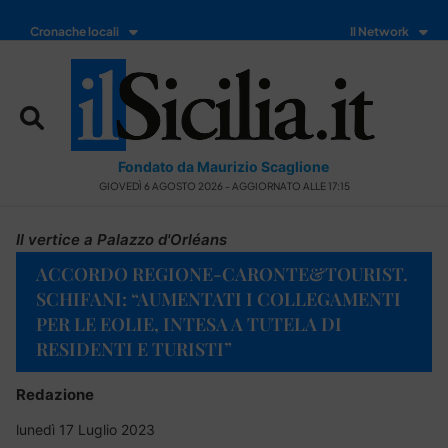
Cronache locali
Il Network
Fondato da Maurizio Scaglione
GIOVEDÌ 6 AGOSTO 2026 - AGGIORNATO ALLE 17:15
Il vertice a Palazzo d'Orléans
ACCORDO REGIONE-CARONTE&TOURIST.
SCHIFANI: “AUMENTATI I COLLEGAMENTI
PER LE EOLIE, INTESA A TUTELA DI
RESIDENTI E TURISTI”
Redazione
lunedì 17 Luglio 2023