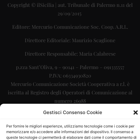
Copyright © ilSicilia | aut. Tribunale di Palermo n.11 del
29/09/2015
Editore: Mercurio Comunicazione Soc. Coop. A.R.L.
Direttore Editoriale: Maurizio Scaglione
Direttore Responsabile: Maria Calabrese
p.zza Sant’Oliva, 9 – 90141 – Palermo – 091335557
P.IVA: 06334930820
Mercurio Comunicazione Società Cooperativa a r.l. è
iscritta al Registro degli Operatori di Comunicazione al
numero 26988
Gestisci Consenso Cookie
Sito gestito da
La Digitale srl
–
info@ladigitale.it
Per fornire le migliori esperienze, utilizziamo tecnologie come i cookie per
memorizzare e/o accedere alle informazioni del dispositivo. Il consenso a
queste tecnologie ci permetterà di elaborare dati come il comportamento di