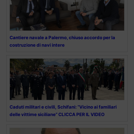
Cantiere navale a Palermo, chiuso accordo per la
costruzione di navi intere
Caduti militari e civili, Schifani: “Vicino ai familiari
delle vittime siciliane” CLICCA PER IL VIDEO