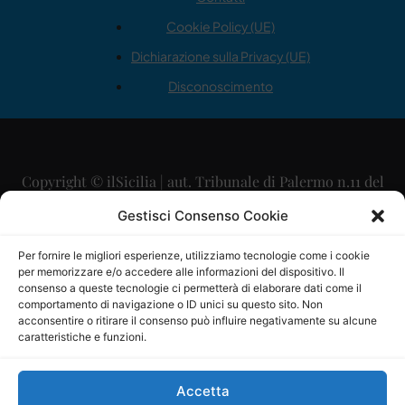
Cookie Policy (UE)
Dichiarazione sulla Privacy (UE)
Disconoscimento
Copyright © ilSicilia | aut. Tribunale di Palermo n.11 del
29/09/2015
Gestisci Consenso Cookie
Editore: Mercurio Comunicazione Soc. Coop. A.R.L.
Per fornire le migliori esperienze, utilizziamo tecnologie come i cookie
per memorizzare e/o accedere alle informazioni del dispositivo. Il
Direttore Editoriale: Maurizio Scaglione
consenso a queste tecnologie ci permetterà di elaborare dati come il
comportamento di navigazione o ID unici su questo sito. Non
Direttore Responsabile: Maria Calabrese
acconsentire o ritirare il consenso può influire negativamente su alcune
caratteristiche e funzioni.
p.zza Sant’Oliva, 9 – 90141 – Palermo – 091335557
P.IVA: 06334930820
Accetta