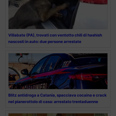
Villabate (PA), trovati con ventotto chili di hashish
nascosti in auto: due persone arrestate
Blitz antidroga a Catania, spacciava cocaina e crack
nel pianerottolo di casa: arrestato trentaduenne