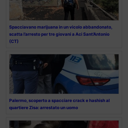
Spacciavano marijuana in un vicolo abbandonato,
scatta l’arresto per tre giovani a Aci Sant’Antonio
(CT)
Palermo, scoperto a spacciare crack e hashish al
quartiere Zisa: arrestato un uomo