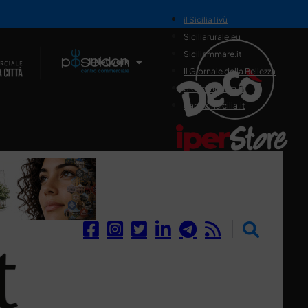
il SiciliaTivù
Siciliarurale.eu
Siciliammare.it
Il Network
Il Giornale della Bellezza
Siciliamedica.it
Sanitainsicilia.it