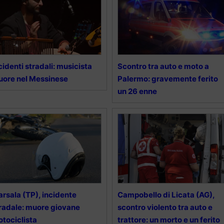
cidenti stradali: musicista
Scontro tra auto e moto a
ore nel Messinese
Palermo: gravemente ferito
un 26 enne
rsala (TP), incidente
Campobello di Licata (AG),
radale: muore giovane
scontro violento tra auto e
tociclista
trattore: un morto e un ferito