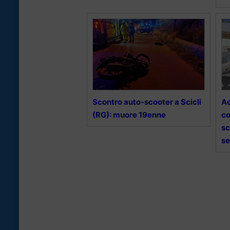
Scontro auto-scooter a Scicli
Ac
(RG): muore 19enne
co
sc
s