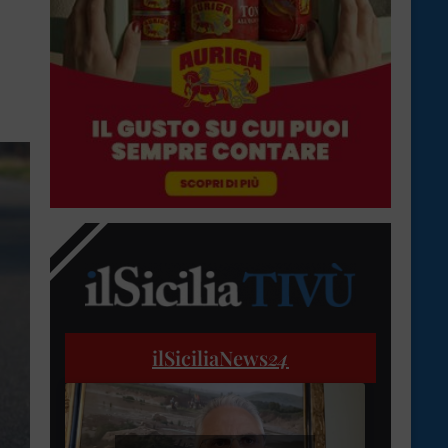
ilSiciliaNews
24