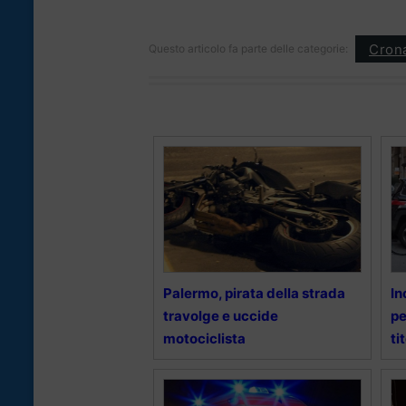
Cron
Questo articolo fa parte delle categorie:
Palermo, pirata della strada
In
travolge e uccide
pe
motociclista
ti