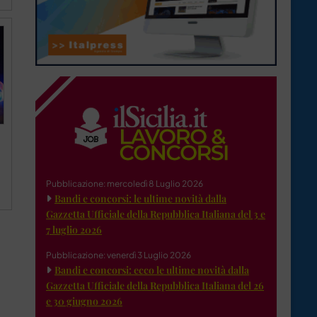
Pubblicazione: mercoledì 8 Luglio 2026
Bandi e concorsi: le ultime novità dalla
Gazzetta Ufficiale della Repubblica Italiana del 3 e
7 luglio 2026
Pubblicazione: venerdì 3 Luglio 2026
Bandi e concorsi: ecco le ultime novità dalla
Gazzetta Ufficiale della Repubblica Italiana del 26
e 30 giugno 2026