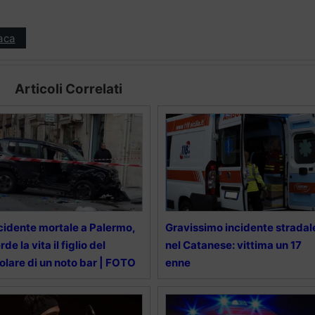
aca
Articoli Correlati
cidente mortale a Palermo,
Gravissimo incidente stradal
rde la vita il figlio del
nel Catanese: vittima un 17
tolare di un noto bar | FOTO
enne