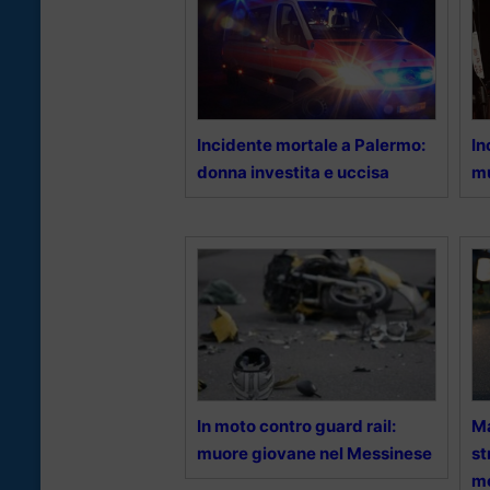
Incidente mortale a Palermo:
In
donna investita e uccisa
mu
In moto contro guard rail:
Ma
muore giovane nel Messinese
st
mo