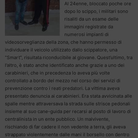
Al 24enne, bloccato poche ore
dopo lo scippo, i militari sono
risaliti da un esame delle
immagini registrate da
numerosi impianti di
videosorveglianza della zona, che hanno permesso di
individuare il veicolo utilizzato dallo scippatore, una
“Smart”, risultata riconducibile al giovane. Quest’ultimo, tra
l’altro, è stato anche identificato anche grazie a uno dei
carabinieri, che in precedenza lo aveva più volte
controllato a bordo del mezzo nel corso dei servizi di
prevenzione contro i reati predatori. La vittima aveva
presentato denuncia ai carabinieri. Era stata avvicinata alle
spalle mentre attraversava la strada sulle strisce pedonali
insieme al suo cane-guida per recarsi al posto di lavoro di
centralinista in un ente pubblico. Un malvivente,
rischiando di far cadere il non vedente a terra, gli aveva
strappato violentemente dalle mani il borsello con dentro