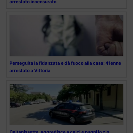
arrestato incensurato
Perseguita la fidanzata e dà fuoco alla casa: 41enne
arrestato a Vittoria
Caltanissetta, aggredisce a calci e pugni lo zio