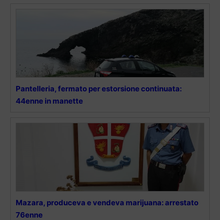
Pantelleria, fermato per estorsione continuata:
44enne in manette
Mazara, produceva e vendeva marijuana: arrestato
76enne