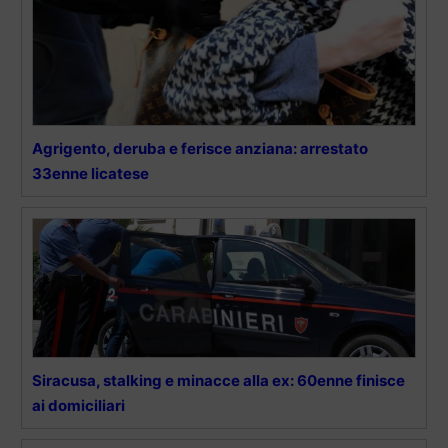
Agrigento, deruba e ferisce anziana: arrestato
33enne licatese
Siracusa, stalking e minacce alla ex: 60enne finisce
ai domiciliari