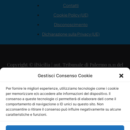
Contatti
Cookie Policy (UE)
Disconoscimento
Dichiarazione sulla Privacy (UE)
Copyright © ilSicilia | aut. Tribunale di Palermo n.11 del
29/09/2015
Gestisci Consenso Cookie
Editore: Mercurio Comunicazione Soc. Coop. A.R.L.
Per fornire le migliori esperienze, utilizziamo tecnologie come i cookie
per memorizzare e/o accedere alle informazioni del dispositivo. Il
Direttore Editoriale: Maurizio Scaglione
consenso a queste tecnologie ci permetterà di elaborare dati come il
comportamento di navigazione o ID unici su questo sito. Non
Direttore Responsabile: Maria Calabrese
acconsentire o ritirare il consenso può influire negativamente su alcune
caratteristiche e funzioni.
p.zza Sant’Oliva, 9 – 90141 – Palermo – 091335557