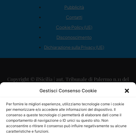
Pubblicità
Contatti
Cookie Policy (UE)
Disconoscimento
Dichiarazione sulla Privacy (UE)
Copyright © ilSicilia | aut. Tribunale di Palermo n.11 del
29/09/2015
Gestisci Consenso Cookie
Editore: Mercurio Comunicazione Soc. Coop. A.R.L.
Per fornire le migliori esperienze, utilizziamo tecnologie come i cookie
per memorizzare e/o accedere alle informazioni del dispositivo. Il
Direttore Editoriale: Maurizio Scaglione
consenso a queste tecnologie ci permetterà di elaborare dati come il
comportamento di navigazione o ID unici su questo sito. Non
Direttore Responsabile: Maria Calabrese
acconsentire o ritirare il consenso può influire negativamente su alcune
caratteristiche e funzioni.