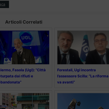
aca
Articoli Correlati
lermo, Fasola (Ugl): “Città
Forestali, Ugl incontra
turpata dai rifiuti e
l’assessore Scilla: “La riforma
bbandonata”
va avanti”