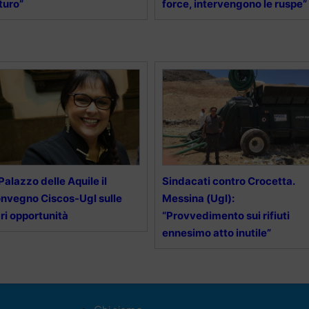
turo”
force, intervengono le ruspe”
Palazzo delle Aquile il
Sindacati contro Crocetta.
nvegno Ciscos-Ugl sulle
Messina (Ugl):
ri opportunità
“Provvedimento sui rifiuti
ennesimo atto inutile”