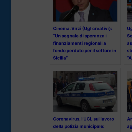
Cinema. Virzì (Ugl creativi):
Ug
“Un segnale di speranza i
Se
finanziamenti regionali a
as
fondo perduto per il settore in
st
Sicilia”
“A
Coronavirus, l’UGL sul lavoro
Am
della polizia municipale:
ag