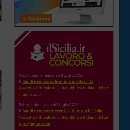
Pubblicazione: mercoledì 8 Luglio 2026
Bandi e concorsi: le ultime novità dalla
Gazzetta Ufficiale della Repubblica Italiana del 3 e
7 luglio 2026
Pubblicazione: venerdì 3 Luglio 2026
Bandi e concorsi: ecco le ultime novità dalla
Gazzetta Ufficiale della Repubblica Italiana del 26
e 30 giugno 2026