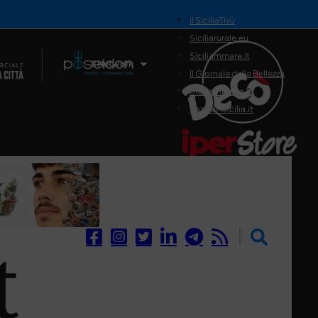
il SiciliaTivù
Siciliarurale.eu
Siciliammare.it
Il Network
Il Giornale della Bellezza
Siciliamedica.it
Sanitainsicilia.it