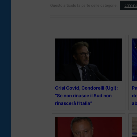
Cron
Questo articolo fa parte delle categorie:
Crisi Covid, Condorelli (Ugl):
Pa
“Se non rinasce il Sud non
de
rinascerà l’Italia”
a