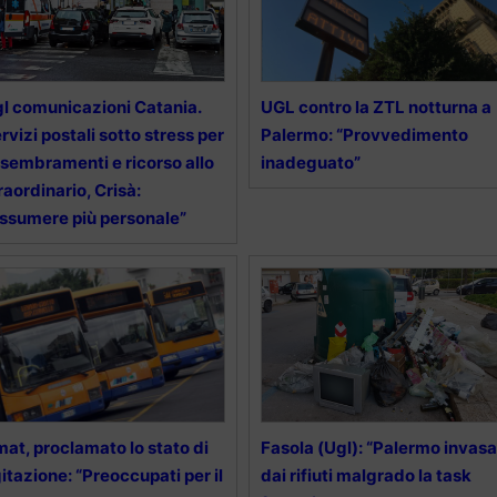
l comunicazioni Catania.
UGL contro la ZTL notturna a
rvizi postali sotto stress per
Palermo: “Provvedimento
sembramenti e ricorso allo
inadeguato”
raordinario, Crisà:
ssumere più personale”
at, proclamato lo stato di
Fasola (Ugl): “Palermo invasa
itazione: “Preoccupati per il
dai rifiuti malgrado la task