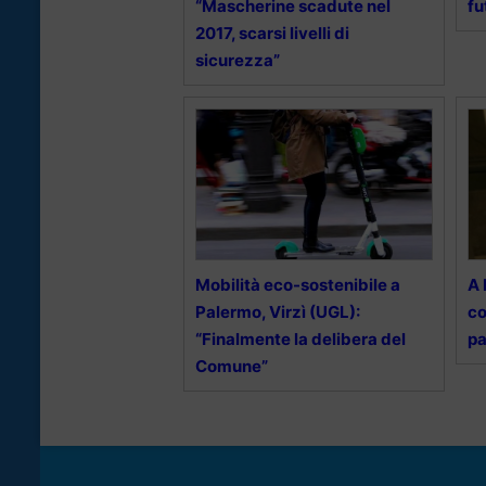
“Mascherine scadute nel
fu
2017, scarsi livelli di
sicurezza”
Mobilità eco-sostenibile a
A 
Palermo, Virzì (UGL):
co
“Finalmente la delibera del
pa
Comune”