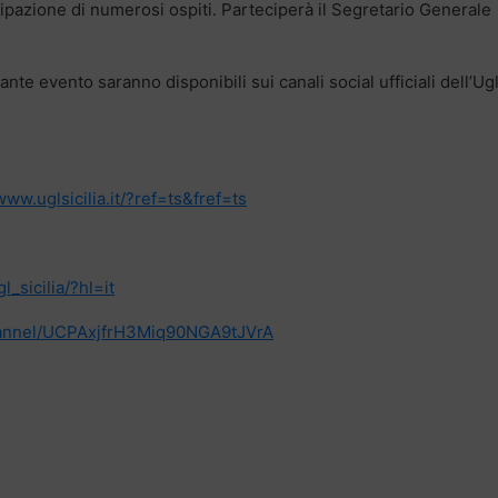
ipazione di numerosi ospiti. Parteciperà il Segretario Generale
nte evento saranno disponibili sui canali social ufficiali dell’Ug
w.uglsicilia.it/?ref=ts&fref=ts
_sicilia/?hl=it
hannel/UCPAxjfrH3Miq90NGA9tJVrA