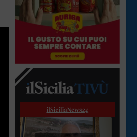
ilSiciliaNews
24