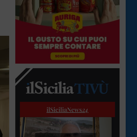
ilSiciliaNews
24