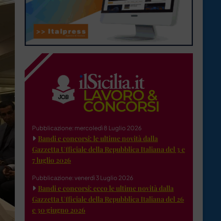
Pubblicazione: mercoledì 8 Luglio 2026
Bandi e concorsi: le ultime novità dalla
Gazzetta Ufficiale della Repubblica Italiana del 3 e
7 luglio 2026
Pubblicazione: venerdì 3 Luglio 2026
Bandi e concorsi: ecco le ultime novità dalla
Gazzetta Ufficiale della Repubblica Italiana del 26
e 30 giugno 2026